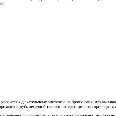
ия.
 крепится к дыхательному эпителию на бронхиолах, что вызывае
 проходит вглубь легочной ткани и интерстиции, что приводит к
нта появляются общие симптомы, но четкую диагностику можно 