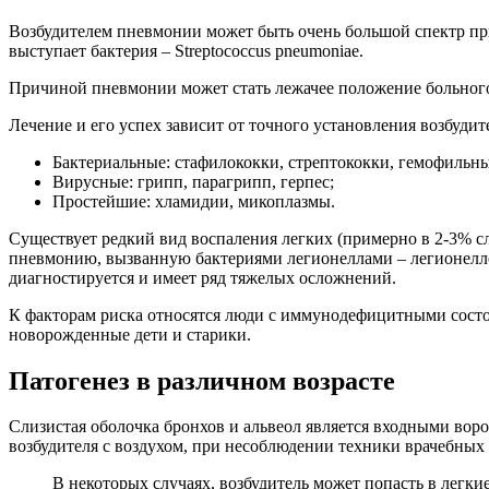
Возбудителем пневмонии может быть очень большой спектр при
выступает бактерия – Streptococcus pneumoniae.
Причиной пневмонии может стать лежачее положение больного
Лечение и его успех зависит от точного установления возбудит
Бактериальные: стафилококки, стрептококки, гемофильны
Вирусные: грипп, парагрипп, герпес;
Простейшие: хламидии, микоплазмы.
Существует редкий вид воспаления легких (примерно в 2-3% с
пневмонию, вызванную бактериями легионеллами – легионеллез
диагностируется и имеет ряд тяжелых осложнений.
К факторам риска относятся люди с иммунодефицитными состо
новорожденные дети и старики.
Патогенез в различном возрасте
Слизистая оболочка бронхов и альвеол является входными вор
возбудителя с воздухом, при несоблюдении техники врачебных
В некоторых случаях, возбудитель может попасть в легки