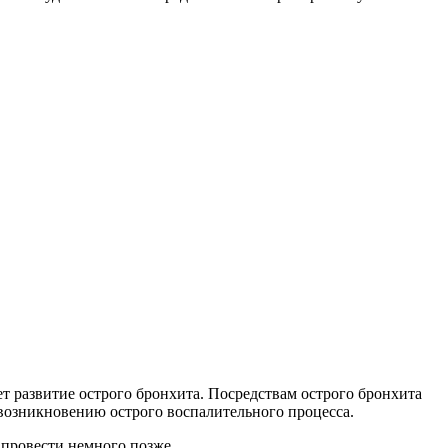
т развитие острого бронхита. Посредствам острого бронхита
 возникновению острого воспалительного процесса.
провести немного позже.