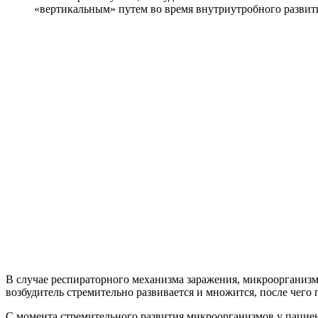
«вертикальным» путем во время внутриутробного развит
В случае респираторного механизма заражения, микроорганизм
возбудитель стремительно развивается и множится, после чего
С момента стремительного развития микроорганизмов у пацие