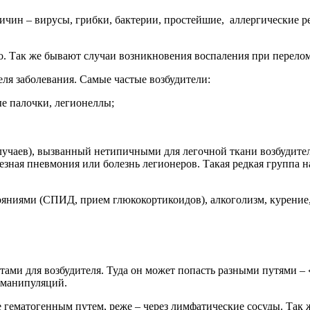
чин – вирусы, грибки, бактерии, простейшие, аллергические ре
. Так же бывают случаи возникновения воспаления при перелом
еля заболевания. Самые частые возбудители:
е палочки, легионеллы;
лучаев), вызванный нетипичными для легочной ткани возбудите
ная пневмония или болезнь легионеров. Такая редкая группа н
яниями (СПИД, прием глюкокортикоидов), алкоголизм, курение, 
отами для возбудителя. Туда он может попасть разными путями 
 манипуляций.
е гематогенным путем, реже – через лимфатические сосуды. Так ж