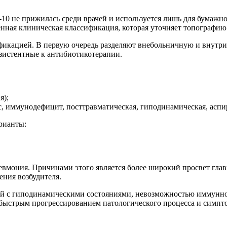
0 не прижилась среди врачей и используется лишь для бумажно
ная клиническая классификация, которая уточняет топографию п
фикацией. В первую очередь разделяют внебольничную и внутр
езистентные к антибиотикотерапии.
я);
с, иммунодефицит, посттравматическая, гиподинамическая, аспир
рианты:
евмония. Причинами этого является более широкий просвет глав
ния возбудителя.
дей с гиподинамическими состояниями, невозможностью иммунно
я быстрым прогрессированием патологического процесса и симпт