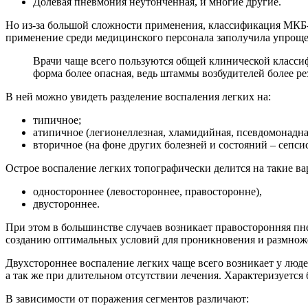
Долевая пневмония неутонченная, и многие другие.
Но из-за большой сложности применения, классификация МКБ-1
применение среди медицинского персонала заполучила упрощен
Врачи чаще всего пользуются общей клинической класси
форма более опасная, ведь штаммы возбудителей более р
В ней можно увидеть разделение воспаления легких на:
типичное;
атипичное (легионеллезная, хламидийная, псевдомонадна
вторичное (на фоне других болезней и состояний – сепси
Острое воспаление легких топографически делится на такие ва
одностороннее (левостороннее, правосторонне),
двустороннее.
При этом в большинстве случаев возникает правосторонняя пн
созданию оптимальных условий для проникновения и размноже
Двухстороннее воспаление легких чаще всего возникает у лю
а так же при длительном отсутствии лечения. Характеризуетс
В зависимости от поражения сегментов различают: