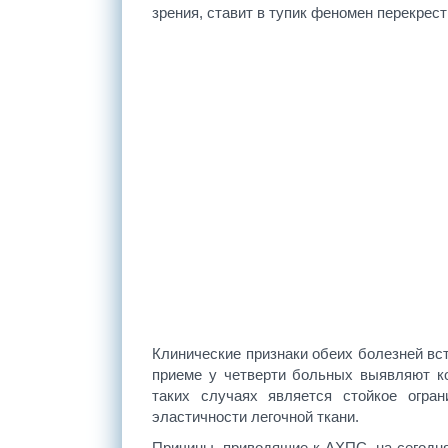
зрения, ставит в тупик феномен перекре
Клинические признаки обеих болезней вс
приеме у четверти больных выявляют к
таких случаях является стойкое огра
эластичности легочной ткани.
Причины, приводящие к АХПС, на сегодн