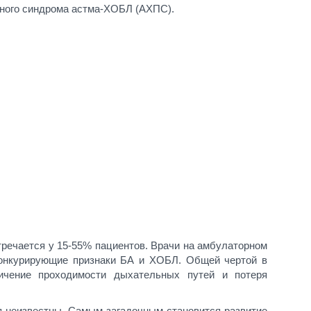
стного синдрома астма-ХОБЛ (АХПС).
тречается у 15-55% пациентов. Врачи на амбулаторном
онкурирующие признаки БА и ХОБЛ. Общей чертой в
ничение проходимости дыхательных путей и потеря
я неизвестны. Самым загадочным становится развитие