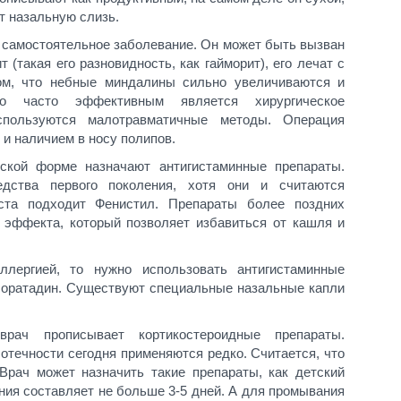
т назальную слизь.
е самостоятельное заболевание. Он может быть вызван
 (такая его разновидность, как гайморит), его лечат с
ом, что небные миндалины сильно увеличиваются и
то часто эффективным является хирургическое
спользуются малотравматичные методы. Операция
 и наличием в носу полипов.
ской форме назначают антигистаминные препараты.
дства первого поколения, хотя они и считаются
ста подходит Фенистил. Препараты более поздних
 эффекта, который позволяет избавиться от кашля и
лергией, то нужно использовать антигистаминные
 лоратадин. Существуют специальные назальные капли
рач прописывает кортикостероидные препараты.
течности сегодня применяются редко. Считается, что
рач может назначить такие препараты, как детский
ния составляет не больше 3-5 дней. А для промывания