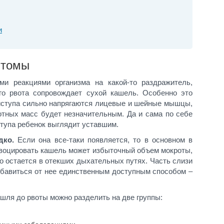
и
птомы
и реакциями организма на какой-то раздражитель,
го рвота сопровождает сухой кашель. Особенно это
риступа сильно напрягаются лицевые и шейные мышцы,
вотных масс будет незначительным. Да и сама по себе
ступа ребенок выглядит уставшим.
дко.
Если она все-таки появляется, то в основном в
овоцировать кашель может избыточный объем мокроты,
но остается в отекших дыхательных путях. Часть слизи
збавиться от нее единственным доступным способом –
шля до рвоты можно разделить на две группы: