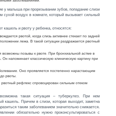
мными заболеваниями.
ие у малыша при прорезывании зубов, попадание слизи
ом сухой воздух в комнате, который вызывает сильный
т кашель и рвоту у ребенка, относятся:
вождается рвотой, когда слизь активнее стекает по задней
в положении лежа. В такой ситуации раздражается рвотный
я возможны позывы к рвоте. При бронхиальной астме в
. Он напоминает классическую клиническую картину при
болевание. Оно проявляется постепенно нарастающим
до рвоты.
ае рвотный рефлекс спровоцирован сильным отеком
возможна такая ситуация – туберкулез. При нем
й кашель. Причем в слизи, которая выходит, заметна
аразиться таким заболеванием значительно снижается.
явлении обязательно нужно проконсультироваться с