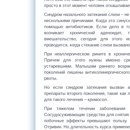
просто в этот момент человек откашливае
Синдром назального затекания слизи – н
несколькими причинами. Когда это синусит
помощью антибиотиков. Если дело в т
возникает хронический аденоидит, 
вмешательство, сегодня для этого и
проводится, когда стекание слизи вызвано
При неаллергическом рините в хрониче
Причем для этого нужны именно сре
устаревшими. Малышам раннего возра
поколений лишены антихолинергического
рвоты.
Но если синдром затекания вызван ал
препараты второго поколения, такие как
для такого лечения – кромосол.
При тяжелом течении заболевания в
Сосудосуживающие средства для снятия о
побочные эффекты превышают пользу. В
Отривин. Но длительность курса примене