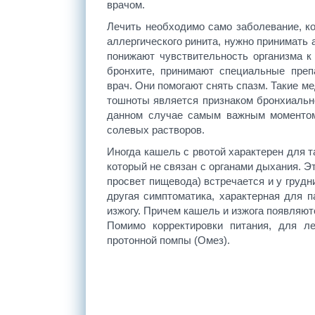
врачом.
Лечить необходимо само заболевание, к
аллергического ринита, нужно принимать 
понижают чувствительность организма к
бронхите, принимают специальные преп
врач. Они помогают снять спазм. Такие м
тошноты является признаком бронхиально
данном случае самым важным моментом
солевых растворов.
Иногда кашель с рвотой характерен для т
который не связан с органами дыхания. Э
просвет пищевода) встречается и у грудн
другая симптоматика, характерная для 
изжогу. Причем кашель и изжога появляютс
Помимо корректировки питания, для л
протонной помпы (Омез).