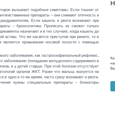
Н
оторое вызывает подобные симптомы. Если тошнит от
антигистаминные препараты – они снимают отечность и
 раздражителям. Если кашель и рвота возникают при
араты – бронхолитики. Прописать их сможет только
едикаменты назначают и в тех случаях, когда кашель до
й астмы. Что же касается приступов при рините, то в
 является промывание носовой полости с помощью
акого заболевания, как гастроэзофагеальный рефлюкс,
Ка
то заболевание (попадание желудочного содержимого в
на
ичков, и у детей старше. При этой болезни отсутствует
Ва
патологий органов ЖКТ. Разве что малыш жалуется на
я в одно и то же время, часто сразу возникает и рвота.
ечения нужны специальные препараты – блокаторы