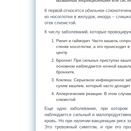
вызванные инфекционными или систе
К первой относятся обильное слюнотечен
из носоглотки в желудок, иногда – слишк
отек слизистой.
К числу заболеваний, которые провоцирую
Ринит и гайморит. Часто кашель сопро
стенке носоглотки, а это происходит 
центр.
Бронхит. При сильных приступах кашл
основном наблюдается ночной кашель
бронхите.
Коклюш. Серьезное инфекционное за
сухим кашлем, который часто доходит 
Аллергические реакции. В этом случ
слизистой.
Еще одно заболевание, при котором 
наблюдается сильный и малопродуктивны
кровь. Но при наличии вакцинации риск з
Это тревожный симптом, и при его про