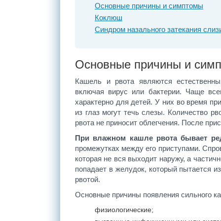
Основные причины и симптомы
Коклюш
Синдром назального затекания слиз
Основные причины и сим
Кашель и рвота являются естественным
включая вирус или бактерии. Чаще все
характерно для детей. У них во время п
из глаз могут течь слезы. Количество р
рвота не приносит облегчения. После при
При влажном кашле рвота бывает ре
промежутках между его приступами. Спр
которая не вся выходит наружу, а частич
попадает в желудок, который пытается и
рвотой.
Основные причины появления сильного ка
физиологические;