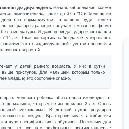
авляет до двух недель.
Начало заболевания похоже
ается незначительно, часто до 37,5 °С и больше не
 дней она нормализуется, а кашель будет только
ольшее распространение получает смазанная форма
 без температуры. И даже периода судорожного кашля
е 7-14 лет. Такая же картина наблюдается у взрослого.
 зависимости от индивидуальной чувствительности и
аканчивается рвотой.
екает у детей раннего возраста. У них в сутки
х выше приступов. Для малышей, которым только
олее младше) это состояние опасно.
т врач. Больного ребенка обязательно изолируют от
ть еще малыши, которым не исполнилось 3 лет. Очень
альный микроклимат. В детской нужно регулярно
ю влажность воздуха. Врач прописывает антибиотики
ется курс специфических глобулинов. Поскольку для
кашель, то при нем эффективны противокашлевые