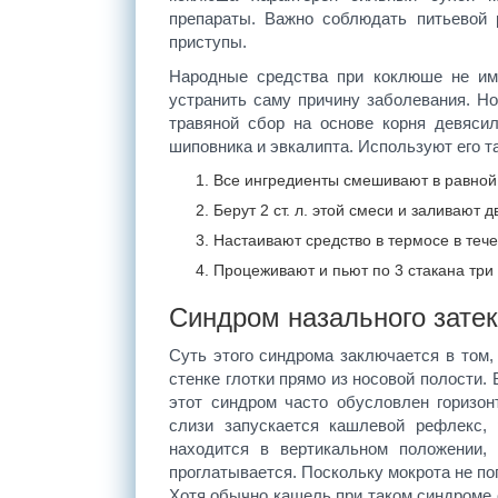
препараты. Важно соблюдать питьевой 
приступы.
Народные средства при коклюше не име
устранить саму причину заболевания. Н
травяной сбор на основе корня девясил
шиповника и эвкалипта. Используют его та
Все ингредиенты смешивают в равной
Берут 2 ст. л. этой смеси и заливают 
Настаивают средство в термосе в тече
Процеживают и пьют по 3 стакана три 
Синдром назального затек
Суть этого синдрома заключается в том, 
стенке глотки прямо из носовой полости.
этот синдром часто обусловлен горизо
слизи запускается кашлевой рефлекс, 
находится в вертикальном положении, 
проглатывается. Поскольку мокрота не по
Хотя обычно кашель при таком синдроме 