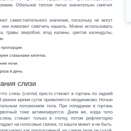
режим. Обильное теплое питье значительно смягчит
ют самостоятельного значения, поскольку не могут
о они помогают смягчить кашель. Можно использовать
а, травы зверобоя, ягод калины, цветов календулы,
к:
 пропорции.
двумя стаканами кипятка.
ние ночи.
раза в день.
ания слизи
что слизь (сопли) просто стекает в гортань по задней
 В разное время суток проявляется неодинаково. Ночью
нтальным положением тела. При попадании в гортань
рвотный тоже активизируется. Днем же, когда тело
слизь стекает только в глотку, потом рефлекторно
падает на голосовые связки, то кашля может и не быть.
описывают как продуктивный, на самом деле он сухой,