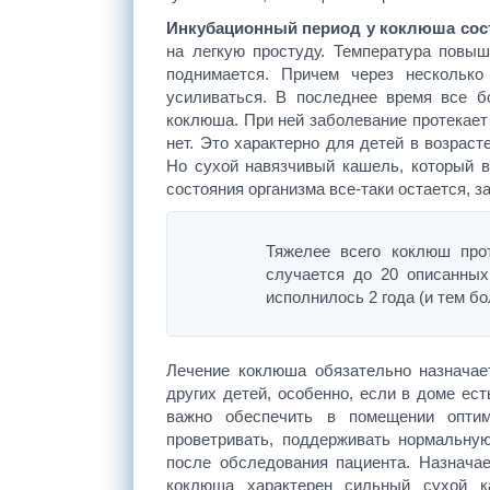
Инкубационный период у коклюша сост
на легкую простуду. Температура повыш
поднимается. Причем через несколько
усиливаться. В последнее время все б
коклюша. При ней заболевание протекает
нет. Это характерно для детей в возраст
Но сухой навязчивый кашель, который в
состояния организма все-таки остается, з
Тяжелее всего коклюш прот
случается до 20 описанны
исполнилось 2 года (и тем б
Лечение коклюша обязательно назначае
других детей, особенно, если в доме ес
важно обеспечить в помещении оптим
проветривать, поддерживать нормальну
после обследования пациента. Назнача
коклюша характерен сильный сухой 