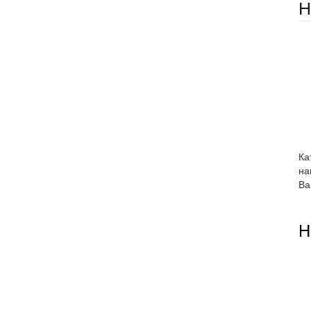
Н
Ка
на
Ва
Н