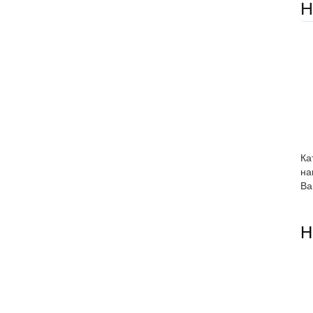
Н
Ка
на
Ва
Н