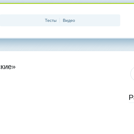
Тесты
Видео
ские»
Р