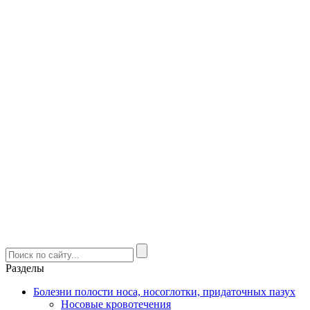
Разделы
Болезни полости носа, носоглотки, придаточных пазух
Носовые кровотечения