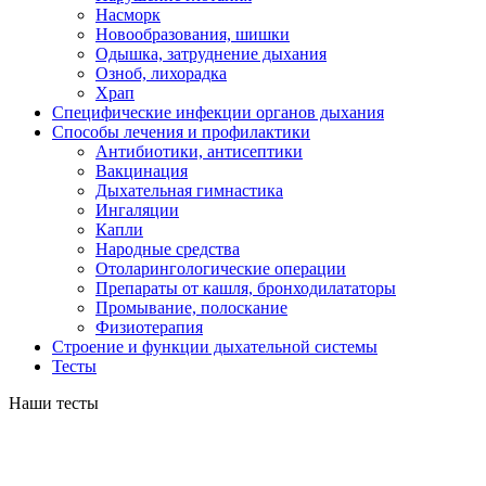
Насморк
Новообразования, шишки
Одышка, затруднение дыхания
Озноб, лихорадка
Храп
Специфические инфекции органов дыхания
Способы лечения и профилактики
Антибиотики, антисептики
Вакцинация
Дыхательная гимнастика
Ингаляции
Капли
Народные средства
Отоларингологические операции
Препараты от кашля, бронходилататоры
Промывание, полоскание
Физиотерапия
Строение и функции дыхательной системы
Тесты
Наши тесты