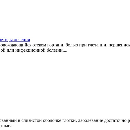
методы лечения
овождающийся отеком гортани, болью при глотании, першением
ой или инфекционной болезни....
ванный в слизистой оболочке глотки. Заболевание достаточно 
тные...