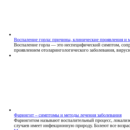
Воспаление горла: причины, клинические проявления и 
Воспаление горла — это неспецифический симптом, сопр
проявлением отоларингологического заболевания, вирусн
Фарингит – симптомы и методы лечения заболевания
Фарингитом называют воспалительный процесс, локализо
случаев имеет инфекционную природу. Болеют все возрас