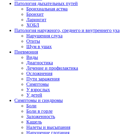
Патология дыхательных путей
Бронхиальная астма
Бронхит
Ларингит
ХОБЛ
Патология наружного, среднего и внутреннего уха
Нарушения слуха
Отиты
Шум в ушах
Пневмония
Виды
Диагностика
Лечение и профилактика
Осложнения
Пути заражения
Симптомы
У взрослых
У детей
Симптомы и синдромы
Боли
Боли в горле
Заложенность
Кашель
Налеты и высыпания
Нарушение глотания