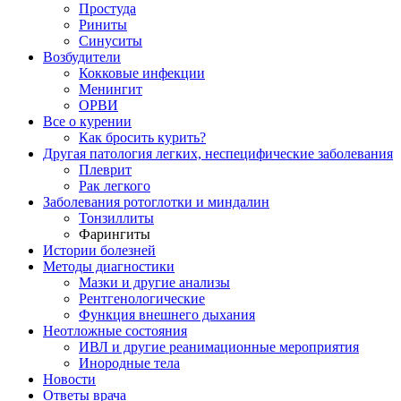
Простуда
Риниты
Синуситы
Возбудители
Кокковые инфекции
Менингит
ОРВИ
Все о курении
Как бросить курить?
Другая патология легких, неспецифические заболевания
Плеврит
Рак легкого
Заболевания ротоглотки и миндалин
Тонзиллиты
Фарингиты
Истории болезней
Методы диагностики
Мазки и другие анализы
Рентгенологические
Функция внешнего дыхания
Неотложные состояния
ИВЛ и другие реанимационные мероприятия
Инородные тела
Новости
Ответы врача