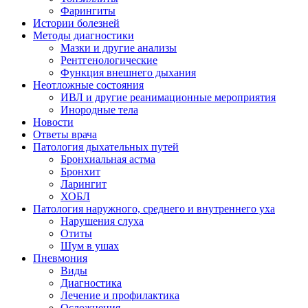
Фарингиты
Истории болезней
Методы диагностики
Мазки и другие анализы
Рентгенологические
Функция внешнего дыхания
Неотложные состояния
ИВЛ и другие реанимационные мероприятия
Инородные тела
Новости
Ответы врача
Патология дыхательных путей
Бронхиальная астма
Бронхит
Ларингит
ХОБЛ
Патология наружного, среднего и внутреннего уха
Нарушения слуха
Отиты
Шум в ушах
Пневмония
Виды
Диагностика
Лечение и профилактика
Осложнения