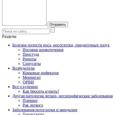
Разделы
Болезни полости носа, носоглотки, придаточных пазух
Носовые кровотечения
Простуда
Риниты
Синуситы
Возбудители
Кокковые инфекции
Менингит
ОРВИ
Все о курении
Как бросить курить?
Другая патология легких, неспецифические заболевания
Плеврит
Рак легкого
Заболевания ротоглотки и миндалин
Тонзиллиты