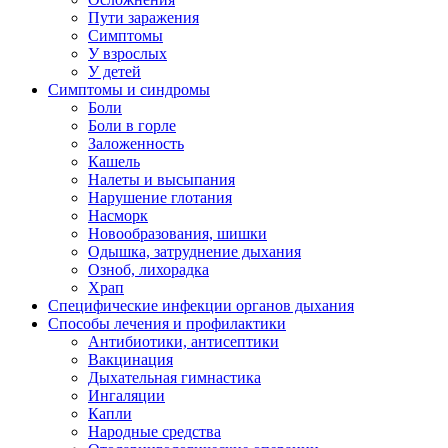
Пути заражения
Симптомы
У взрослых
У детей
Симптомы и синдромы
Боли
Боли в горле
Заложенность
Кашель
Налеты и высыпания
Нарушение глотания
Насморк
Новообразования, шишки
Одышка, затруднение дыхания
Озноб, лихорадка
Храп
Специфические инфекции органов дыхания
Способы лечения и профилактики
Антибиотики, антисептики
Вакцинация
Дыхательная гимнастика
Ингаляции
Капли
Народные средства