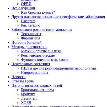
ОРВИ
Все о курении
Как бросить курить?
Другая патология легких, неспецифические заболевания
Плеврит
Рак легкого
Заболевания ротоглотки и миндалин
Тонзиллиты
Фарингиты
Истории болезней
Методы диагностики
Мазки и другие анализы
Рентгенологические
Функция внешнего дыхания
Неотложные состояния
ИВЛ и другие реанимационные мероприятия
Инородные тела
Новости
Ответы врача
Патология дыхательных путей
Бронхиальная астма
Бронхит
Ларингит
ХОБЛ
Патология наружного, среднего и внутреннего уха