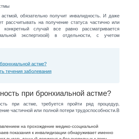
 астмой, обязательно получит инвалидность. И даже
ет рассчитывать на получение статуса частично или
й конкретный случай все равно рассматривается
циальной экспертизой) в отдельности, с учетом
 бронхиальной астме?
ть течения заболевания
ность при бронхиальной астме?
сть при астме, требуется пройти ряд процедур,
ние частичной или полной потери трудоспособности.В
равлением на прохождение медико-ссоциальной
чаев показания к инвалидизации обнаруживает именно
жет выдать данный документ и без очевидных к тому