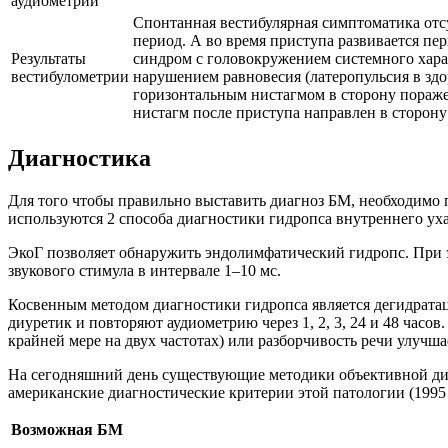
аудиометрии
Спонтанная вестибулярная симптоматика от
период. А во время приступа развивается п
Результаты
синдром с головокружением системного хара
вестибулометрии
нарушением равновесия (латеропульсия в зд
горизонтальным нистагмом в сторону пораже
нистагм после приступа направлен в сторону
Диагностика
Для того чтобы правильно выставить диагноз БМ, необходимо
используются 2 способа диагностики гидропса внутреннего ух
ЭкоГ позволяет обнаружить эндолимфатический гидропс. При эт
звукового стимула в интервале 1–10 мс.
Косвенным методом диагностики гидропса является дегидрата
диуретик и повторяют аудиометрию через 1, 2, 3, 24 и 48 часов
крайней мере на двух частотах) или разборчивость речи улучша
На сегодняшний день существующие методики объективной диа
американские диагностические критерии этой патологии (1995
Возможная БМ