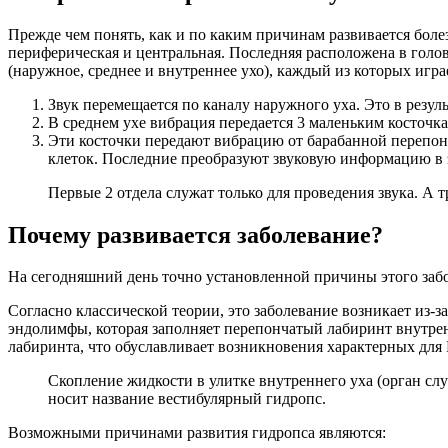
Прежде чем понять, как и по каким причинам развивается болез
периферическая и центральная. Последняя расположена в головн
(наружное, среднее и внутреннее ухо), каждый из которых игр
Звук перемещается по каналу наружного уха. Это в резул
В среднем ухе вибрация передается 3 маленьким косточка
Эти косточки передают вибрацию от барабанной перепон
клеток. Последние преобразуют звуковую информацию в э
Первые 2 отдела служат только для проведения звука. А 
Почему развивается заболевание?
На сегодняшний день точно установленной причины этого забол
Согласно классической теории, это заболевание возникает из
эндолимфы, которая заполняет перепончатый лабиринт внутрен
лабиринта, что обуславливает возникновения характерных дл
Скопление жидкости в улитке внутреннего уха (орган слу
носит название вестибулярный гидропс.
Возможными причинами развития гидропса являются: