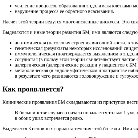
усиление процессов образования эндолимфы клетками ме
нарушение процесса ее обратного всасывания.
Насчет этой теории ведутся многочисленные дискусси. Это связ
Выделяются и иные теории развития БМ, ими являются следу
анатомическая (патология строения височной кости, в т
генетическая (результаты некоторых исследований свиде
иммунологическая (подтверждается выявлением в эндол
сосудистая (в пользу этой теории свидетельствует частое
аллергическая (аллергические реакции у пациентов с БМ 
метаболическая (в эндолимфатическом пространстве набл
в результате чего развиваются головокружение и тугоухост
Как проявляется?
Клинические проявления БМ складываются из приступов вести
В большинстве случаев сначала поражается только 1 ухо
в обоих ушах встречается редко.
Выделяется 3 основных варианта течения этой болезни. Ими я