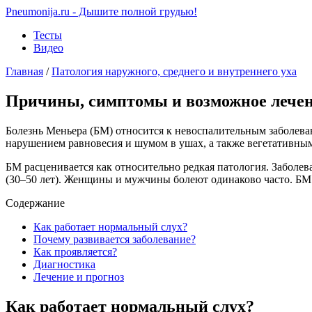
Pneumonija.ru - Дышите полной грудью!
Тесты
Видео
Главная
/
Патология наружного, среднего и внутреннего уха
Причины, симптомы и возможное лечен
Болезнь Меньера (БМ) относится к невоспалительным заболев
нарушением равновесия и шумом в ушах, а также вегетативны
БМ расценивается как относительно редкая патология. Заболев
(30–50 лет). Женщины и мужчины болеют одинаково часто. БМ 
Содержание
Как работает нормальный слух?
Почему развивается заболевание?
Как проявляется?
Диагностика
Лечение и прогноз
Как работает нормальный слух?