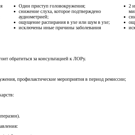
ия
Один приступ головокружения;
2 
снижение слуха, которое подтверждено
мин
и
аудиометрией;
сн
ощущение распирания в ухе или шум в ухе;
ощ
исключены иные причины заболевания
ис
оит обратиться за консультацией к ЛОРу.
ружения, профилактические мероприятия в период ремиссии;
арств:
перазин).
авления: