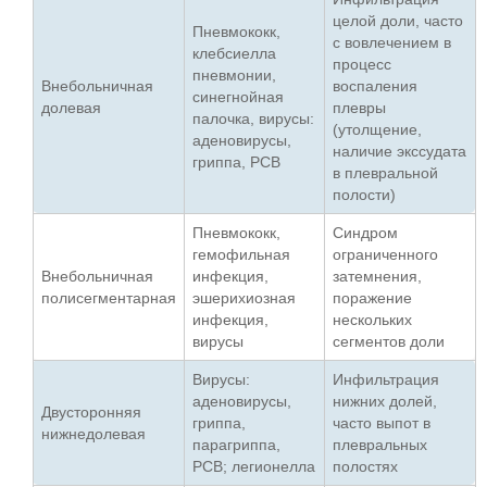
целой доли, часто
Пневмококк,
с вовлечением в
клебсиелла
процесс
пневмонии,
Внебольничная
воспаления
синегнойная
долевая
плевры
палочка, вирусы:
(утолщение,
аденовирусы,
наличие экссудата
гриппа, РСВ
в плевральной
полости)
Пневмококк,
Синдром
гемофильная
ограниченного
Внебольничная
инфекция,
затемнения,
полисегментарная
эшерихиозная
поражение
инфекция,
нескольких
вирусы
сегментов доли
Вирусы:
Инфильтрация
аденовирусы,
нижних долей,
Двусторонняя
гриппа,
часто выпот в
нижнедолевая
парагриппа,
плевральных
РСВ; легионелла
полостях