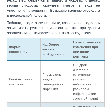
нескольких сегментов в задних и боковых отделах,
иногда синдрома поражения плевры в виде ее
уплотнения, утолщения. Возможно наличие экссудата
в плевральной полости.
Таблица, представленная ниже, позволяет определить
зависимость рентгенологической картины при данном
заболевании от наиболее вероятного возбудителя.
Патологические
Наиболее
Форма
изменения при
частый
пневмонии
описании
возбудитель
рентгена
Синдром
очагового
Пневмококк,
затемнения
Внебольничная
вирусы,
(наличие
очаговая
хламидийная
небольшой по
инфекция
размерам
инфильтрации
легочной ткани)
Инфильтрация