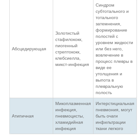
Синдром
субтотального и
тотального
затемнения,
формирование
Золотистый
полостей с
стафилококк,
уровнем жидкости
пиогенный
Абсцедирующая
или без него,
стрептококк,
вовлечение в
клебсиелла,
процесс плевры в
микст-инфекция
виде ее
утолщения и
выпота в
плевральную
полость
Микоплазменная
Интерстициальная
инфекция,
пневмония, могут
Атипичная
пневмоцисты,
быть очаги
хламидийная
инфильтрации
инфекция
ткани легкого