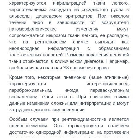
характеризуются инфильтрацией ткани легкого,
«пропотеванием» экссудата из сосудистого русла в
альвеолы, диапедезом эритроцитов. При тяжелом
течении либо в зависимости от возбудителя
патоморфологические изменения могут
сопровождаться некрозом ткани легкого, ее распадом,
что на рентгеновском снимке выглядит как
неоднородная инфильтрация с образованием
толстостенных полостей. Размеры поражения легочной
ткани отражаются в клиническом диагнозе. Например,
внебольничная очаговая S8 пневмония справа.
Кроме того, некоторые пневмонии (чаще атипичные)
характеризуются интерстициальным,
перибронхиальным, иногда периваскулярным
воспалением ткани легкого. При описании снимка
данные изменения сложны для интерпретации и могут
затруднить диагностику пневмонии.
Особым случаем при рентгенодиагностике является
плевропневмония. Она характеризуется наличием
достаточно однородной инфильтрации на протяжении