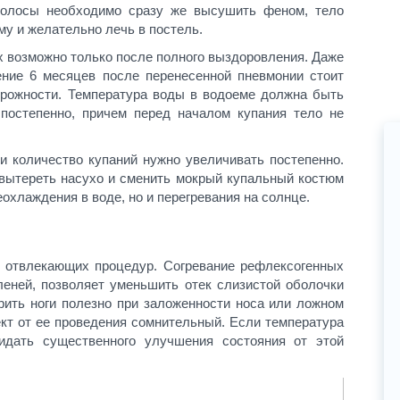
Волосы необходимо сразу же высушить феном, тело
у и желательно лечь в постель.
х возможно только после полного выздоровления. Даже
ение 6 месяцев после перенесенной пневмонии стоит
рожности. Температура воды в водоеме должна быть
 постепенно, причем перед началом купания тело не
и количество купаний нужно увеличивать постепенно.
 вытереть насухо и сменить мокрый купальный костюм
еохлаждения в воде, но и перегревания на солнце.
у отвлекающих процедур. Согревание рефлексогенных
леней, позволяет уменьшить отек слизистой оболочки
рить ноги полезно при заложенности носа или ложном
ект от ее проведения сомнительный. Если температура
идать существенного улучшения состояния от этой