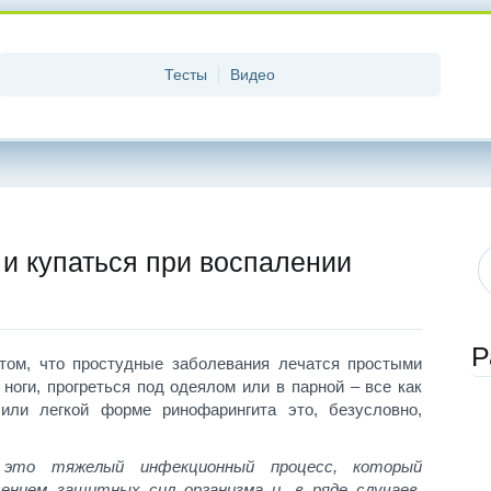
Тесты
Видео
 и купаться при воспалении
Р
 том, что простудные заболевания лечатся простыми
ноги, прогреться под одеялом или в парной – все как
или легкой форме ринофарингита это, безусловно,
 это тяжелый инфекционный процесс, который
ением защитных сил организма и, в ряде случаев,