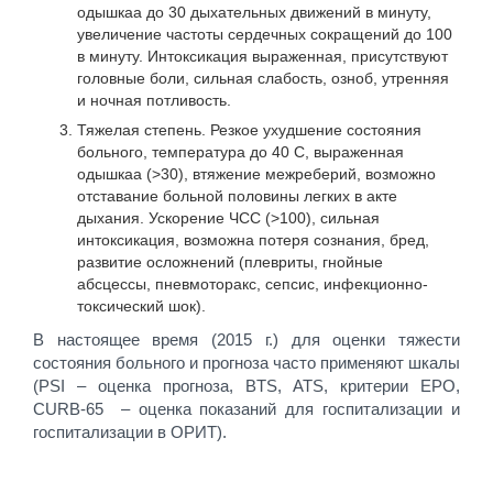
одышкаа до 30 дыхательных движений в минуту,
увеличение частоты сердечных сокращений до 100
в минуту. Интоксикация выраженная, присутствуют
головные боли, сильная слабость, озноб, утренняя
и ночная потливость.
Тяжелая степень. Резкое ухудшение состояния
больного, температура до 40 С, выраженная
одышкаа (>30), втяжение межреберий, возможно
отставание больной половины легких в акте
дыхания. Ускорение ЧСС (>100), сильная
интоксикация, возможна потеря сознания, бред,
развитие осложнений (плевриты, гнойные
абсцессы, пневмоторакс, сепсис, инфекционно-
токсический шок).
В настоящее время (2015 г.) для оценки тяжести
состояния больного и прогноза часто применяют шкалы
(PSI – оценка прогноза, BTS, ATS, критерии ЕРО,
CURB-65 – оценка показаний для госпитализации и
госпитализации в ОРИТ).