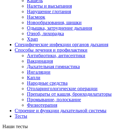
Кашель
Налеты и высыпания
Нарушение глотания
Насморк
Новообразования, шишки
Одышка, затруднение дыхания
Озноб, лихорадка
Храп
Специфические инфекции органов дыхания
Способы лечения и профилактики
Антибиотики, антисептики
Вакцинация
Дыхательная гимнастика
Ингаляции
Капли
Народные средства
Отоларингологические операции
Препараты от кашля, бронходилататоры
Промывание, полоскание
Физиотерапия
Строение и функции дыхательной системы
Тесты
Наши тесты