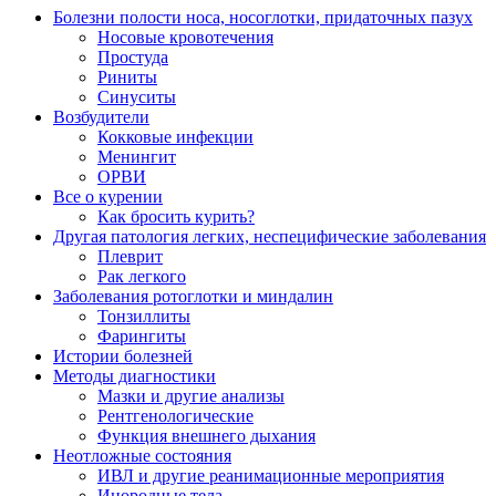
Болезни полости носа, носоглотки, придаточных пазух
Носовые кровотечения
Простуда
Риниты
Синуситы
Возбудители
Кокковые инфекции
Менингит
ОРВИ
Все о курении
Как бросить курить?
Другая патология легких, неспецифические заболевания
Плеврит
Рак легкого
Заболевания ротоглотки и миндалин
Тонзиллиты
Фарингиты
Истории болезней
Методы диагностики
Мазки и другие анализы
Рентгенологические
Функция внешнего дыхания
Неотложные состояния
ИВЛ и другие реанимационные мероприятия
Инородные тела