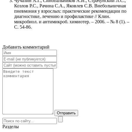
Чучалин А.Г., Синопальников А.И., Страчунский Л.С.,
Козлов Р.С., Рачина С.А., Яковлев С.В. Внебольничная
пневмония у взрослых: практические рекомендации по
диагностике, лечению и профилактике // Клин.
микробиол. и антимикроб. химиотер. – 2006. – № 8 (1). –
С. 54-86.
Добавить комментарий
Разделы