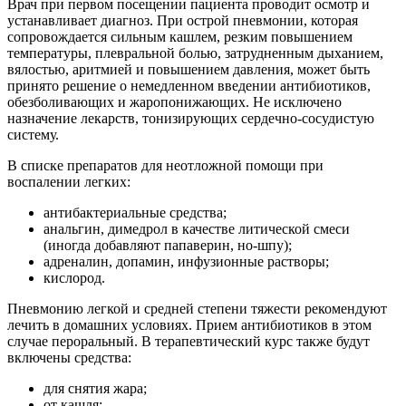
Врач при первом посещении пациента проводит осмотр и
устанавливает диагноз. При острой пневмонии, которая
сопровождается сильным кашлем, резким повышением
температуры, плевральной болью, затрудненным дыханием,
вялостью, аритмией и повышением давления, может быть
принято решение о немедленном введении антибиотиков,
обезболивающих и жаропонижающих. Не исключено
назначение лекарств, тонизирующих сердечно-сосудистую
систему.
В списке препаратов для неотложной помощи при
воспалении легких:
антибактериальные средства;
анальгин, димедрол в качестве литической смеси
(иногда добавляют папаверин, но-шпу);
адреналин, допамин, инфузионные растворы;
кислород.
Пневмонию легкой и средней степени тяжести рекомендуют
лечить в домашних условиях. Прием антибиотиков в этом
случае пероральный. В терапевтический курс также будут
включены средства:
для снятия жара;
от кашля;