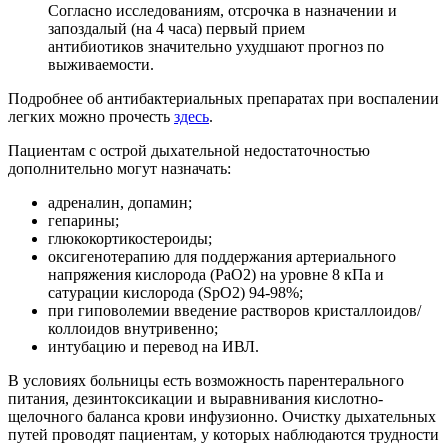
Согласно исследованиям, отсрочка в назначении и
запоздалый (на 4 часа) первый прием
антибиотиков значительно ухудшают прогноз по
выживаемости.
Подробнее об антибактериальных препаратах при воспалении
легких можно прочесть
здесь
.
Пациентам с острой дыхательной недостаточностью
дополнительно могут назначать:
адреналин, допамин;
гепарины;
глюкокортикостероиды;
оксигенотерапию для поддержания артериального
напряжения кислорода (PaO2) на уровне 8 кПа и
сатурации кислорода (SpO2) 94-98%;
при гиповолемии введение растворов кристаллоидов/
коллоидов внутривенно;
интубацию и перевод на ИВЛ.
В условиях больницы есть возможность парентерального
питания, дезинтоксикации и выравнивания кислотно-
щелочного баланса крови инфузионно. Очистку дыхательных
путей проводят пациентам, у которых наблюдаются трудности