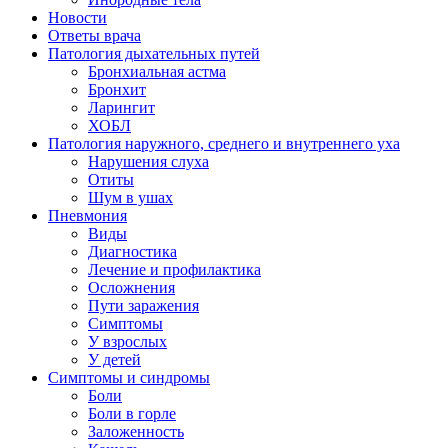
Новости
Ответы врача
Патология дыхательных путей
Бронхиальная астма
Бронхит
Ларингит
ХОБЛ
Патология наружного, среднего и внутреннего уха
Нарушения слуха
Отиты
Шум в ушах
Пневмония
Виды
Диагностика
Лечение и профилактика
Осложнения
Пути заражения
Симптомы
У взрослых
У детей
Симптомы и синдромы
Боли
Боли в горле
Заложенность