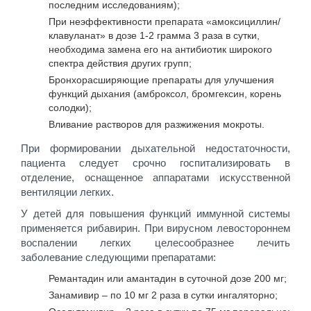
последним исследованиям);
При неэффективности препарата «амоксициллин/
клавуланат» в дозе 1-2 грамма 3 раза в сутки,
необходима замена его на антибиотик широкого
спектра действия других групп;
Бронхорасширяющие препараты для улучшения
функций дыхания (амброксол, бромгексин, корень
солодки);
Вливание растворов для разжижения мокроты.
При формировании дыхательной недостаточности,
пациента следует срочно госпитализировать в
отделение, оснащенное аппаратами искусственной
вентиляции легких.
У детей для повышения функций иммунной системы
применяется рибавирин. При вирусном левостороннем
воспалении легких целесообразнее лечить
заболевание следующими препаратами:
Ремантадин или амантадин в суточной дозе 200 мг;
Занамивир – по 10 мг 2 раза в сутки ингаляторно;