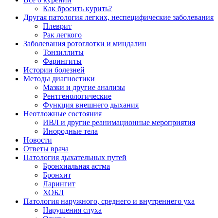
Как бросить курить?
Другая патология легких, неспецифические заболевания
Плеврит
Рак легкого
Заболевания ротоглотки и миндалин
Тонзиллиты
Фарингиты
Истории болезней
Методы диагностики
Мазки и другие анализы
Рентгенологические
Функция внешнего дыхания
Неотложные состояния
ИВЛ и другие реанимационные мероприятия
Инородные тела
Новости
Ответы врача
Патология дыхательных путей
Бронхиальная астма
Бронхит
Ларингит
ХОБЛ
Патология наружного, среднего и внутреннего уха
Нарушения слуха