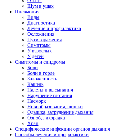
Отиты
Шум в ушах
Пневмония
Виды
Диагностика
Лечение и профилактика
Осложнения
Пути заражения
Симптомы
У взрослых
У детей
Симптомы и синдромы
Боли
Боли в горле
Заложенность
Кашель
Налеты и высыпания
Нарушение глотания
Насморк
Новообразования, шишки
Одышка, затруднение дыхания
Озноб, лихорадка
Храп
Специфические инфекции органов дыхания
Способы лечения и профилактики