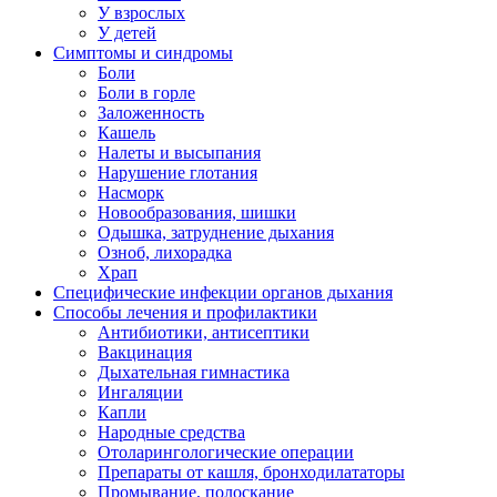
У взрослых
У детей
Симптомы и синдромы
Боли
Боли в горле
Заложенность
Кашель
Налеты и высыпания
Нарушение глотания
Насморк
Новообразования, шишки
Одышка, затруднение дыхания
Озноб, лихорадка
Храп
Специфические инфекции органов дыхания
Способы лечения и профилактики
Антибиотики, антисептики
Вакцинация
Дыхательная гимнастика
Ингаляции
Капли
Народные средства
Отоларингологические операции
Препараты от кашля, бронходилататоры
Промывание, полоскание