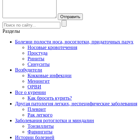
Разделы
Болезни полости носа, носоглотки, придаточных пазух
Носовые кровотечения
Простуда
Риниты
Синуситы
Возбудители
Кокковые инфекции
Менингит
ОРВИ
Все о курении
Как бросить курить?
Другая патология легких, неспецифические заболевания
Плеврит
Рак легкого
Заболевания ротоглотки и миндалин
Тонзиллиты
Фарингиты
Истории болезней