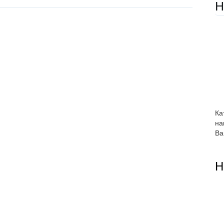
Н
Ка
на
Ва
Н