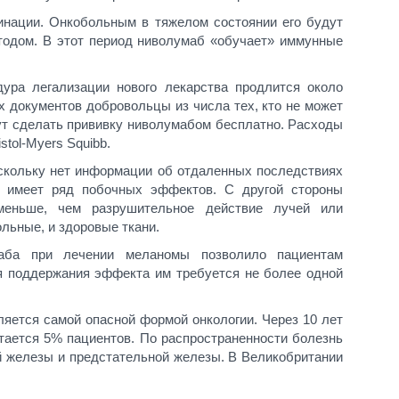
инации. Онкобольным в тяжелом состоянии его будут
тодом. В этот период ниволумаб «обучает» иммунные
дура легализации нового лекарства продлится около
х документов добровольцы из числа тех, кто не может
ут сделать прививку ниволумабом бесплатно. Расходы
stol-Myers Squibb.
оскольку нет информации об отдаленных последствиях
б имеет ряд побочных эффектов. С другой стороны
меньше, чем разрушительное действие лучей или
льные, и здоровые ткани.
маба при лечении меланомы позволило пациентам
ля поддержания эффекта им требуется не более одной
ляется самой опасной формой онкологии. Через 10 лет
тается 5% пациентов. По распространенности болезнь
й железы и предстательной железы. В Великобритании