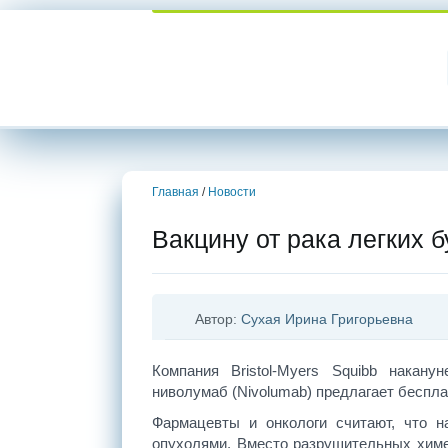
Главная
/
Новости
Вакцину от рака легких 
Автор:
Сухая Ирина Григорьевна
Компания Bristol-Myers Squibb накану
ниволумаб (Nivolumab) предлагает беспла
Фармацевты и онкологи считают, что н
опухолями. Вместо разрушительных химе