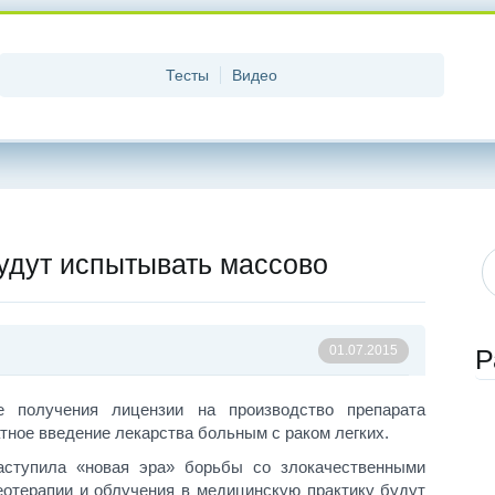
Тесты
Видео
будут испытывать массово
01.07.2015
Р
не получения лицензии на производство препарата
тное введение лекарства больным с раком легких.
аступила «новая эра» борьбы со злокачественными
отерапии и облучения в медицинскую практику будут