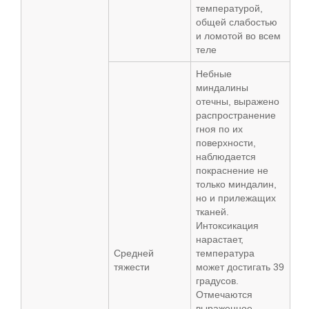
температурой,
общей слабостью
и ломотой во всем
теле
Небные
миндалины
отечны, выражено
распространение
гноя по их
поверхности,
наблюдается
покраснение не
только миндалин,
но и прилежащих
тканей.
Интоксикация
нарастает,
Средней
температура
тяжести
может достигать 39
градусов.
Отмечаются
выраженное