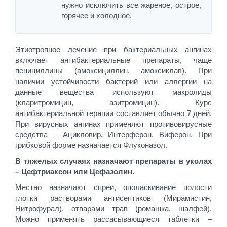
нужно исключить все жареное, острое,
горячее и холодное.
Этиотропное лечение при бактериальных ангинах
включает антибактериальные препараты, чаще
пенициллины (амоксициллин, амоксиклав). При
наличии устойчивости бактерий или аллергии на
данные вещества используют макролиды
(кларитромицин, азитромицин). Курс
антибактериальной терапии составляет обычно 7 дней.
При вирусных ангинах применяют противовирусные
средства – Ацикловир, Интерферон, Виферон. При
грибковой форме назначается Флуконазол.
В тяжелых случаях назначают препараты в уколах
– Цефтриаксон или Цефазолин.
Местно назначают спреи, ополаскивание полости
глотки растворами антисептиков (Мирамистин,
Нитрофурал), отварами трав (ромашка, шалфей).
Можно применять рассасывающиеся таблетки –