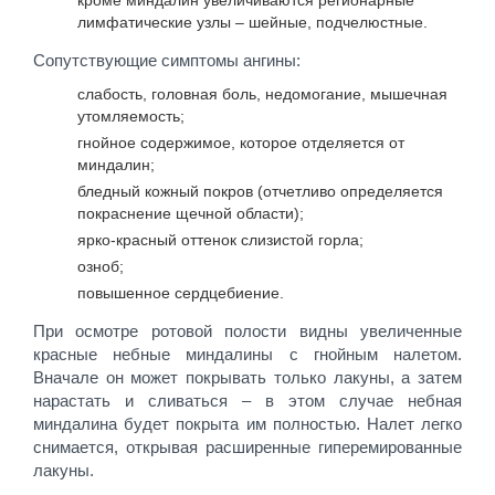
кроме миндалин увеличиваются регионарные
лимфатические узлы – шейные, подчелюстные.
Сопутствующие симптомы ангины:
слабость, головная боль, недомогание, мышечная
утомляемость;
гнойное содержимое, которое отделяется от
миндалин;
бледный кожный покров (отчетливо определяется
покраснение щечной области);
ярко-красный оттенок слизистой горла;
озноб;
повышенное сердцебиение.
При осмотре ротовой полости видны увеличенные
красные небные миндалины с гнойным налетом.
Вначале он может покрывать только лакуны, а затем
нарастать и сливаться – в этом случае небная
миндалина будет покрыта им полностью. Налет легко
снимается, открывая расширенные гиперемированные
лакуны.