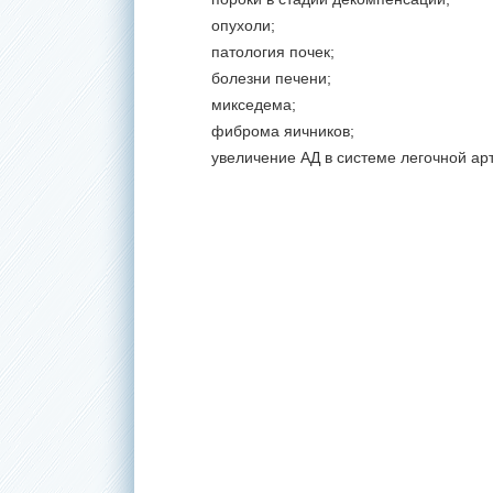
опухоли;
патология почек;
болезни печени;
микседема;
фиброма яичников;
увеличение АД в системе легочной ар