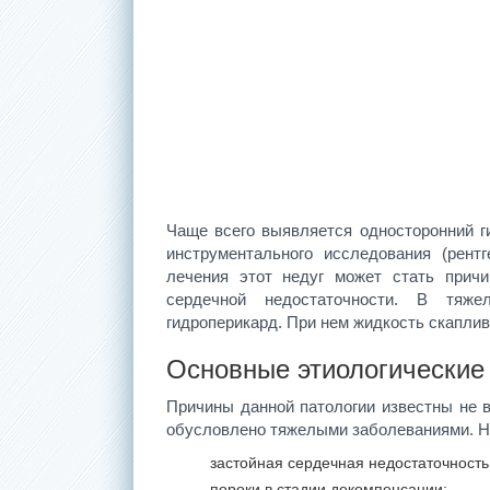
Чаще всего выявляется односторонний г
инструментального исследования (рент
лечения этот недуг может стать причи
сердечной недостаточности. В тяже
гидроперикард. При нем жидкость скаплив
Основные этиологические
Причины данной патологии известны не в
обусловлено тяжелыми заболеваниями. На
застойная сердечная недостаточность
пороки в стадии декомпенсации;