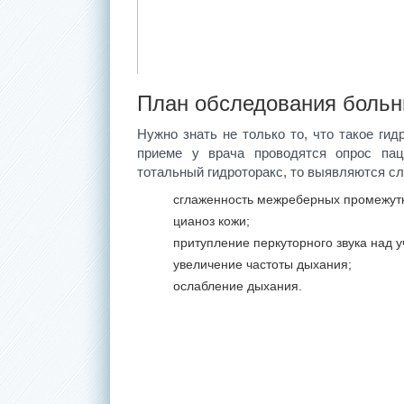
План обследования боль
Нужно знать не только то, что такое гид
приеме у врача проводятся опрос пац
тотальный гидроторакс, то выявляются с
сглаженность межреберных промежутк
цианоз кожи;
притупление перкуторного звука над у
увеличение частоты дыхания;
ослабление дыхания.