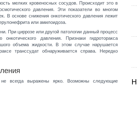
ость мелких кровеносных сосудов. Происходит это в
 осмотического давления. Эти показатели во многом
ек. В основе снижения онкотического давления лежит
мерулонефрита или амилоидоза.
ени. При циррозе или другой патологии данный процесс
 онкотического давления. Признаки гидроторакса
шого объема жидкости. В этом случае нарушается
раксе транссудат обнаруживается справа. Нередко
вления
Н
ы не всегда выражены ярко. Возможны следующие