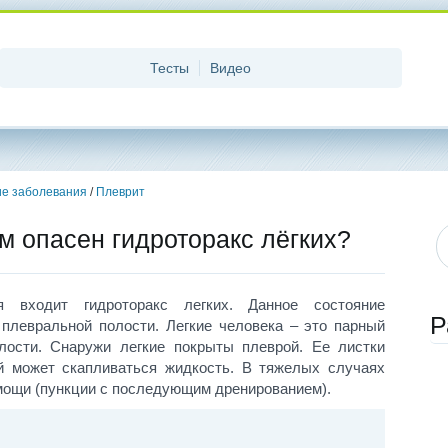
Тесты
Видео
ие заболевания
/
Плеврит
м опасен гидроторакс лёгких?
я входит гидроторакс легких. Данное состояние
Р
 плевральной полости. Легкие человека – это парный
олости. Снаружи легкие покрыты плеврой. Ее листки
й может скапливаться жидкость. В тяжелых случаях
мощи (пункции с последующим дренированием).