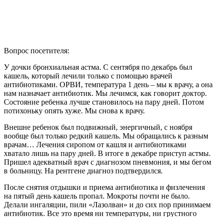
Вопрос посетителя:
У дочки бронхиальная астма. С сентября по декабрь был
кашель, который лечили только с помощью врачей
антибиотиками. ОРВИ, температура 1 день – мы к врачу, а она
нам назначает антибиотик. Мы лечимся, как говорит доктор.
Состояние ребенка лучше становилось на пару дней. Потом
потихоньку опять хуже. Мы снова к врачу.
Внешне ребенок был подвижный, энергичный, с ноября
вообще был только редкий кашель. Мы обращались к разным
врачам… Лечения сиропом от кашля и антибиотиками
хватало лишь на пару дней. В итоге в декабре приступ астмы.
Пришел адекватный врач с диагнозом пневмония, и мы бегом
в больницу. На рентгене диагноз подтвердился.
После снятия отдышки и приема антибиотика и физлечения
на пятый день кашель пропал. Мокроты почти не было.
Делали ингаляции, пили «Лазолван» и до сих пор принимаем
антибиотик. Все это время ни температуры, ни грустного