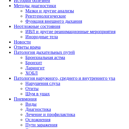
Истории болезней
Методы диагностики
Мазки и другие анализы
Рентгенологические
Функция внешнего дыхания
Неотложные состояния
ИВЛ и другие реанимационные мероприятия
Инородные тела
Новости
Ответы врача
Патология дыхательных путей
Бронхиальная астма
Бронхит
Ларингит
ХОБЛ
Патология наружного, среднего и внутреннего уха
Нарушения слуха
Отиты
Шум в ушах
Пневмония
Виды
Диагностика
Лечение и профилактика
Осложнения
Пути заражения