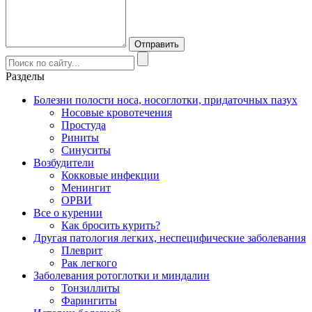
Разделы
Болезни полости носа, носоглотки, придаточных пазух
Носовые кровотечения
Простуда
Риниты
Синуситы
Возбудители
Кокковые инфекции
Менингит
ОРВИ
Все о курении
Как бросить курить?
Другая патология легких, неспецифические заболевания
Плеврит
Рак легкого
Заболевания ротоглотки и миндалин
Тонзиллиты
Фарингиты