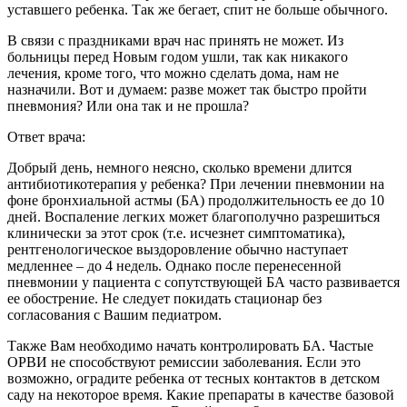
уставшего ребенка. Так же бегает, спит не больше обычного.
В связи с праздниками врач нас принять не может. Из
больницы перед Новым годом ушли, так как никакого
лечения, кроме того, что можно сделать дома, нам не
назначили. Вот и думаем: разве может так быстро пройти
пневмония? Или она так и не прошла?
Ответ врача:
Добрый день, немного неясно, сколько времени длится
антибиотикотерапия у ребенка? При лечении пневмонии на
фоне бронхиальной астмы (БА) продолжительность ее до 10
дней. Воспаление легких может благополучно разрешиться
клинически за этот срок (т.е. исчезнет симптоматика),
рентгенологическое выздоровление обычно наступает
медленнее – до 4 недель. Однако после перенесенной
пневмонии у пациента с сопутствующей БА часто развивается
ее обострение. Не следует покидать стационар без
согласования с Вашим педиатром.
Также Вам необходимо начать контролировать БА. Частые
ОРВИ не способствуют ремиссии заболевания. Если это
возможно, оградите ребенка от тесных контактов в детском
саду на некоторое время. Какие препараты в качестве базовой