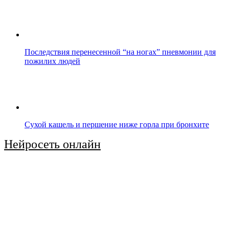
Последствия перенесенной “на ногах” пневмонии для
пожилих людей
Сухой кашель и першение ниже горла при бронхите
Нейросеть онлайн