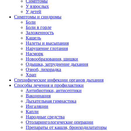
Симптомы
У взрослых
У детей
Симптомы и синдромы
Боли
Боли в горле
Заложенность
Кашель
Налеты и высыпания
Нарушение глотания
Насморк
Новообразования, шишки
Одышка, затруднение дыхания
Озноб, лихорадка
Храп
Специфические инфекции органов дыхания
Способы лечения и профилактики
Антибиотики, антисептики
Вакцинация
Дыхательная гимнастика
Ингаляции
Капли
Народные средства
Отоларингологические операции
Препараты от кашля, бронходилататоры