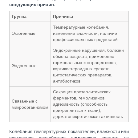
следующих причин:
Группа
Причины
Температурные колебания,
Экзогенные
изменение влажности, наличие
профессиональных вредностей
Эндокринные нарушения, болезни
обмена веществ, применение
гормональных контрацептивов,
Эндогенные
кортикостероидных средств,
цитостатических препаратов,
антибиотиков
Секреция протеолитических
ферментов, гемолизинов,
Связанные с
адгезивность (способность
микроорганизмом
прикрепляться к ткани),
дерматонекротическая активность
Колебания температурных показателей, влажности или
постоянное воздействие химических средств на