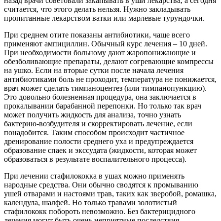
назад врачи советовали закапывать в уши лекарства, а сегодня
считается, что этого делать нельзя. Нужно закладывать
пропитанные лекарством ватки или марлевые турундочки.
При среднем отите показаны антибиотики, чаще всего
применяют ампициллин. Обычный курс лечения – 10 дней.
При необходимости больному дают жаропонижающие и
обезболивающие препараты, делают согревающие компрессы
на ушко. Если на вторые сутки после начала лечения
антибиотиками боль не проходит, температура не понижается,
врач может сделать тимпаноцентез (или тимпанопункцию).
Это довольно болезненная процедура, она заключается в
прокалывании барабанной перепонки. Но только так врач
может получить жидкость для анализа, точно узнать
бактерию-возбудителя и скорректировать лечение, если
понадобится. Таким способом происходит частичное
дренирование полости среднего уха и предупреждается
образование спаек и экссудата (жидкости, которая может
образоваться в результате воспалительного процесса).
При лечении стафилококка в ушах можно применять
народные средства. Они обычно сводятся к промыванию
ушей отварами и настоями трав, таких как зверобой, ромашка,
календула, шалфей. Но только травами золотистый
стафилококк побороть невозможно. Без бактерицидного
лечения могут быть очень неприятные последствия.