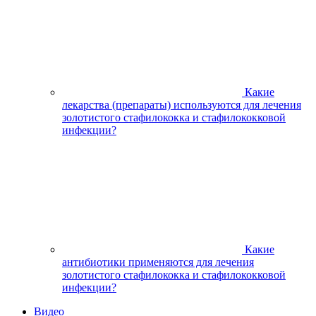
Какие
лекарства (препараты) используются для лечения
золотистого стафилококка и стафилококковой
инфекции?
Какие
антибиотики применяются для лечения
золотистого стафилококка и стафилококковой
инфекции?
Видео