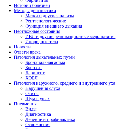
Фарингиты
Истории болезней
Методы диагностики
Мазки и другие анализы
Рентгенологические
Функция внешнего дыхания
Неотложные состояния
ИВЛ и другие реанимационные мероприятия
Инородные тела
Новости
Ответы врача
Патология дыхательных путей
Бронхиальная астма
Бронхит
Ларингит
ХОБЛ
Патология наружного, среднего и внутреннего уха
Нарушения слуха
Отиты
Шум в ушах
Пневмония
Виды
Диагностика
Лечение и профилактика
Осложнения