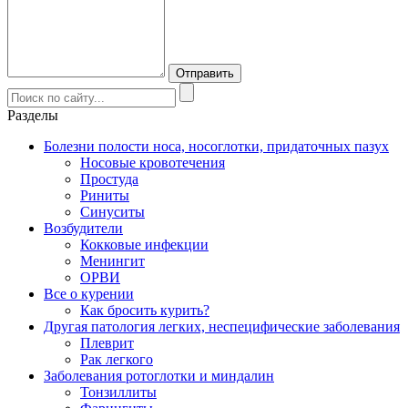
Разделы
Болезни полости носа, носоглотки, придаточных пазух
Носовые кровотечения
Простуда
Риниты
Синуситы
Возбудители
Кокковые инфекции
Менингит
ОРВИ
Все о курении
Как бросить курить?
Другая патология легких, неспецифические заболевания
Плеврит
Рак легкого
Заболевания ротоглотки и миндалин
Тонзиллиты