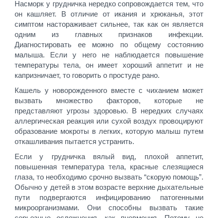
Насморк у грудничка нередко сопровождается тем, что
он кашляет. В отличие от икания и хрюканья, этот
симптом настораживает сильнее, так как он является
одним из главных признаков инфекции.
Диагностировать ее можно по общему состоянию
малыша. Если у него не наблюдается повышение
температуры тела, он имеет хороший аппетит и не
капризничает, то говорить о простуде рано.
Кашель у новорожденного вместе с чиханием может
вызвать множество факторов, которые не
представляют угрозы здоровью. В нередких случаях
аллергическая реакция или сухой воздух провоцируют
образование мокроты в легких, которую малыш путем
откашливания пытается устранить.
Если у грудничка вялый вид, плохой аппетит,
повышенная температура тела, красные слезящиеся
глаза, то необходимо срочно вызвать “скорую помощь”.
Обычно у детей в этом возрасте верхние дыхательные
пути подвергаются инфицированию патогенными
микроорганизмами. Они способны вызвать такие
серьезные осложнения, как пневмония. Потому не