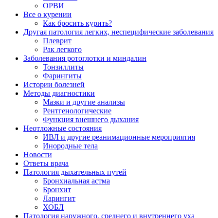
ОРВИ
Все о курении
Как бросить курить?
Другая патология легких, неспецифические заболевания
Плеврит
Рак легкого
Заболевания ротоглотки и миндалин
Тонзиллиты
Фарингиты
Истории болезней
Методы диагностики
Мазки и другие анализы
Рентгенологические
Функция внешнего дыхания
Неотложные состояния
ИВЛ и другие реанимационные мероприятия
Инородные тела
Новости
Ответы врача
Патология дыхательных путей
Бронхиальная астма
Бронхит
Ларингит
ХОБЛ
Патология наружного, среднего и внутреннего уха