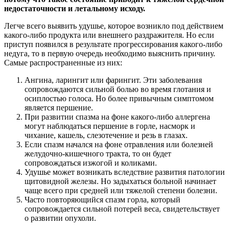
недостаточности и летальному исходу.
Легче всего выявить удушье, которое возникло под действием
какого-либо продукта или внешнего раздражителя. Но если
приступ появился в результате прогрессирования какого-либо
недуга, то в первую очередь необходимо выяснить причину.
Самые распространенные из них:
Ангина, ларингит или фарингит. Эти заболевания
сопровождаются сильной болью во время глотания и
осиплостью голоса. Но более привычным симптомом
является першение.
При развитии спазма на фоне какого-либо аллергена
могут наблюдаться першение в горле, насморк и
чихание, кашель, слезотечение и резь в глазах.
Если спазм начался на фоне отравления или болезней
желудочно-кишечного тракта, то он будет
сопровождаться изжогой и коликами.
Удушье может возникать вследствие развития патологии
щитовидной железы. Но задыхаться больной начинает
чаще всего при средней или тяжелой степени болезни.
Часто повторяющийся спазм горла, который
сопровождается сильной потерей веса, свидетельствует
о развитии опухоли.