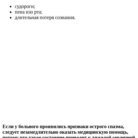
судороги;
пена изо рта;
длительная потеря сознания.
Если у больного проявились признаки острого спазма,
следует незамедлительно оказать медицинскую помощь,
потому что такое состояние приводит к тяжелой сердечной