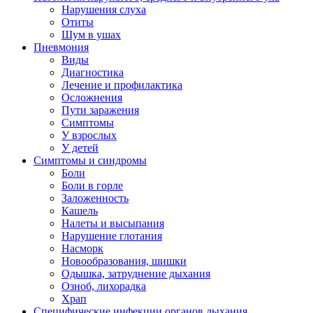
Нарушения слуха
Отиты
Шум в ушах
Пневмония
Виды
Диагностика
Лечение и профилактика
Осложнения
Пути заражения
Симптомы
У взрослых
У детей
Симптомы и синдромы
Боли
Боли в горле
Заложенность
Кашель
Налеты и высыпания
Нарушение глотания
Насморк
Новообразования, шишки
Одышка, затруднение дыхания
Озноб, лихорадка
Храп
Специфические инфекции органов дыхания