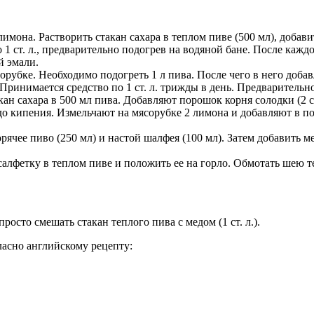
имона. Растворить стакан сахара в теплом пиве (500 мл), доба
 ст. л., предварительно подогрев на водяной бане. После каждо
й эмали.
орубке. Необходимо подогреть 1 л пива. После чего в него добавл
ринимается средство по 1 ст. л. трижды в день. Предварительно
н сахара в 500 мл пива. Добавляют порошок корня солодки (2 ст.
я до кипения. Измельчают на мясорубке 2 лимона и добавляют в 
ячее пиво (250 мл) и настой шалфея (100 мл). Затем добавить м
салфетку в теплом пиве и положить ее на горло. Обмотать шею 
осто смешать стакан теплого пива с медом (1 ст. л.).
асно английскому рецепту:
.