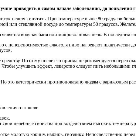
лучше проводить в самом начале заболевания, до появления 
питок нельзя кипятить. При температуре выше 80 градусов больш
ной или стеклянной посуде до температуры 50 градусов. Желате
вляется водяная баня или микроволновая печь. В последнем слу
ого с непереносимостью алкоголя пиво нагревают практически д
дусов.
 средству. Поэтому после его приема не рекомендуется переохла
Чтобы улучшить эффект, лекарство следует пить небольшими глот
. Но это категорически противопоказано людям с варикозным ра
авления от кашля:
авок.
ает свои целебные свойства под воздействием высоких температур
отке молотую корицу, имбирь, гвоздику. Непосредственно перед