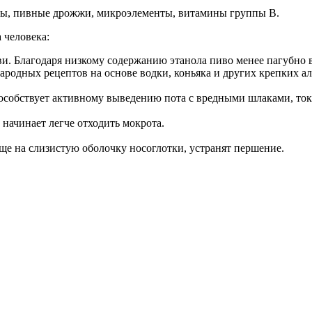
нты, пивные дрожжи, микроэлементы, витамины группы В.
 человека:
. Благодаря низкому содержанию этанола пиво менее пагубно вл
народных рецептов на основе водки, коньяка и других крепких а
пособствует активному выведению пота с вредными шлаками, то
начинает легче отходить мокрота.
ще на слизистую оболочку носоглотки, устранят першение.