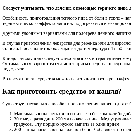
Следует учитывать, что лечение с помощью горячего пива 
Особенность приготовления теплого пива от боли в горле – на
терапевтического эффекта напиток подогревается в эмалирован
Другими удобными вариантами для подогрева пенного напитка я
В случае приготовления лекарства для ребенка или для взросл
этанола. После напиток охлаждается до температуры 45–50 гра
К подогретому пиву следует относиться как к терапевтическому
Оптимальным вариантом считается прием средства перед сном. 
под одеяло.
Во время приема средства можно парить ноги в отваре шалфея
Как приготовить средство от кашля?
Существует несколько способов приготовления напитка для изб
Максимально нагреть пиво и пить его без каких-либо доб
30 г меда разводят в 200 мл горячего пива. Мед утрачив
градусов. Эту порцию нужно выпить за один прием.
200 г пива нагревают на водяной бане. Добавляют по щеп