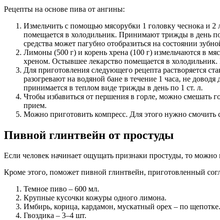
Рецепты на основе пива от ангины:
Измельчить с помощью мясорубки 1 головку чеснока и 2 л
помещается в холодильник. Принимают трижды в день по 1
средства может пагубно отобразиться на состоянии зубно
Лимоны (500 г) и корень хрена (100 г) измельчаются в мяс
хреном. Остывшее лекарство помещается в холодильник. П
Для приготовления следующего рецепта растворяется стака
разогревают на водяной бане в течение 1 часа, не довод
принимается в теплом виде трижды в день по 1 ст. л.
Чтобы избавиться от першения в горле, можно смешать гор
прием.
Можно приготовить компресс. Для этого нужно смочить 
Пивной глинтвейн от простуды
Если человек начинает ощущать признаки простуды, то можно пр
Кроме этого, поможет пивной глинтвейн, приготовленный согл
Темное пиво – 600 мл.
Крупные кусочки кожуры одного лимона.
Имбирь, корица, кардамон, мускатный орех – по щепотке
Гвоздика – 3–4 шт.