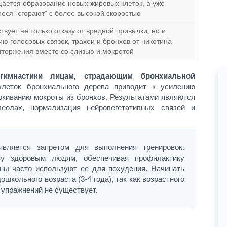
ается образование новых жировых клеток, а уже
ся “сгорают” с более высокой скоростью
твует не только отказу от вредной привычки, но и
ю голосовых связок, трахеи и бронхов от никотина
тторжения вместе со слизью и мокротой
гимнастики лицам, страдающим бронхиальной
клеток бронхиального дерева приводит к усилению
киванию мокроты из бронхов. Результатами являются
еолах, нормализация нейровегетативных связей и
является запретом для выполнения тренировок.
зу здоровым людям, обеспечивая профилактику
ны часто используют ее для похудения. Начинать
школьного возраста (3-4 года), так как возрастного
 упражнений не существует.