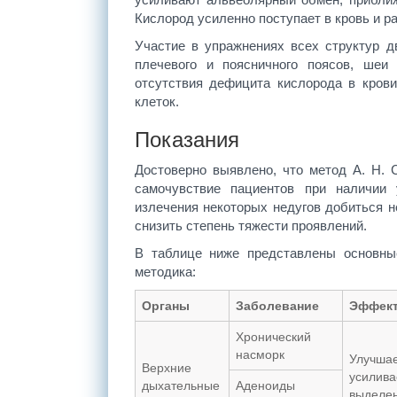
Кислород усиленно поступает в кровь и ра
Участие в упражнениях всех структур дви
плечевого и поясничного поясов, ше
отсутствия дефицита кислорода в кров
клеток.
Показания
Достоверно выявлено, что метод А. Н.
самочувствие пациентов при наличии 
излечения некоторых недугов добиться н
снизить степень тяжести проявлений.
В таблице ниже представлены основные
методика:
Органы
Заболевание
Эффек
Хронический
насморк
Улучшае
Верхние
усилива
дыхательные
Аденоиды
выделен