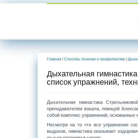
Главная
/
Способы лечения и профилактики
/
Дыхат
Дыхательная гимнастика
список упражнений, тех
Дыхательная гимнастика Стрельниково
преподавателем вокала, певицей Алекса
собой комплекс упражнений, основанных 
Несмотря на то что все упражнения со
выдохов, гимнастика оказывает оздорови
но и на организм в целом.