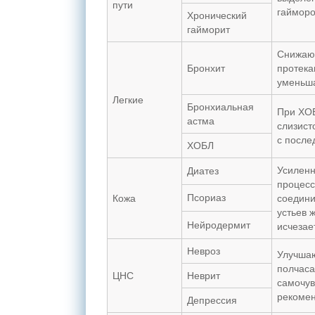
пути
гайморо
Хронический
гайморит
Снижаю
Бронхит
протека
уменьша
Легкие
Бронхиальная
При ХОБ
астма
слизист
с посл
ХОБЛ
Усиленн
Диатез
процесс
Псориаз
Кожа
соедини
устьев 
Нейродермит
исчезае
Невроз
Улучшаю
полчаса
ЦНС
Неврит
самочув
рекомен
Депрессия