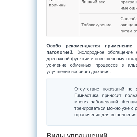
Лишний вес
прекращ
причины
имеющие
Способс
Табакокурение
очищени
путем о
Особо рекомендуется применение 
патологией.
Кислородное обогащение 
дренажной функции и повышенному отхар
усиление обменных процессов в альв
улучшение носового дыхания.
Отсутствие показаний не 
Гимнастика приносит поль
многих заболеваний. Женщи
тренироваться можно уже с до
ограничения для выполнения
Виды упражнений