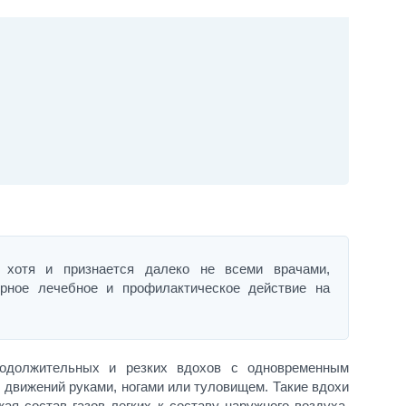
, хотя и признается далеко не всеми врачами,
ирное лечебное и профилактическое действие на
родолжительных и резких вдохов с одновременным
 движений руками, ногами или туловищем. Такие вдохи
я состав газов легких к составу наружного воздуха.