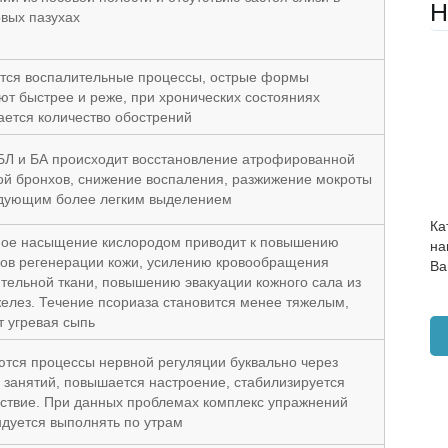
Н
вых пазухах
тся воспалительные процессы, острые формы
ют быстрее и реже, при хронических состояниях
ется количество обострений
Л и БА происходит восстановление атрофированной
ой бронхов, снижение воспаления, разжижение мокроты
едующим более легким выделением
Ка
ое насыщение кислородом приводит к повышению
на
ов регенерации кожи, усилению кровообращения
Ва
тельной ткани, повышению эвакуации кожного сала из
желез. Течение псориаза становится менее тяжелым,
т угревая сыпь
тся процессы нервной регуляции буквально через
 занятий, повышается настроение, стабилизируется
ствие. При данных проблемах комплекс упражнений
дуется выполнять по утрам