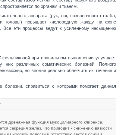
спространяется по органам и тканям.
гательного аппарата (рук, ног, позвоночного столба,
и и головы) повышает кислородную жажду на фоне
и. Все эти процессы ведут к усиленному насыщению
 Стрельниковой при правильном выполнении улучшает
у них различных соматических болезней. Полного
евозможно, но вполне реально облегчить их течение и
 болезни, справиться с которыми помогает данная
т
тся дренажная функция мукоцилиарного клиренса,
ется секреция желез, что приводит к снижению вязкости
ий из носовой полости и отсутствию застоя слизи в