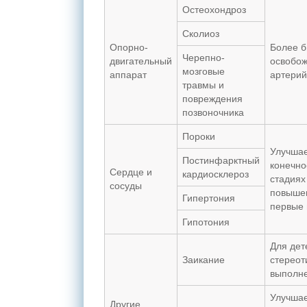
Остеохондроз
Сколиоз
Опорно-
Более б
Черепно-
двигательный
освобож
мозговые
аппарат
артерий
травмы и
повреждения
позвоночника
Пороки
Улучшае
Постинфарктный
конечно
Сердце и
кардиосклероз
стадиях
сосуды
повыше
Гипертония
первые 
Гипотония
Для дет
Заикание
стереот
выполне
Улучшае
Другие