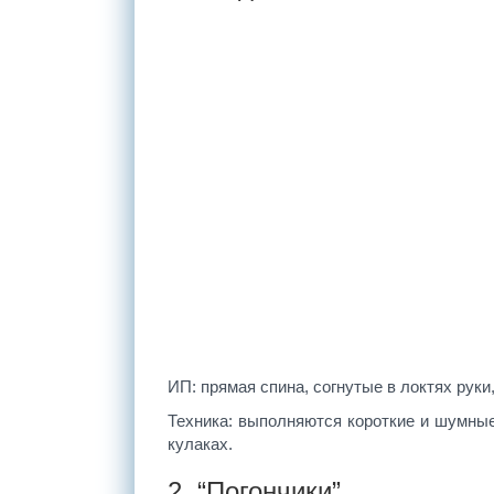
ИП: прямая спина, согнутые в локтях руки
Техника: выполняются короткие и шумны
кулаках.
2. “Погончики”