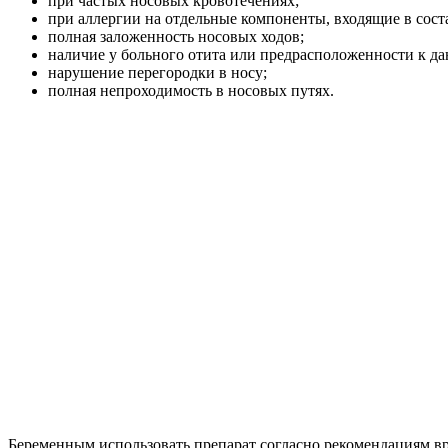
при частых носовых кровотечениях;
при аллергии на отдельные компоненты, входящие в соста
полная заложенность носовых ходов;
наличие у больного отита или предрасположенности к д
нарушение перегородки в носу;
полная непроходимость в носовых путях.
Беременным использовать препарат согласно рекомендациям вр