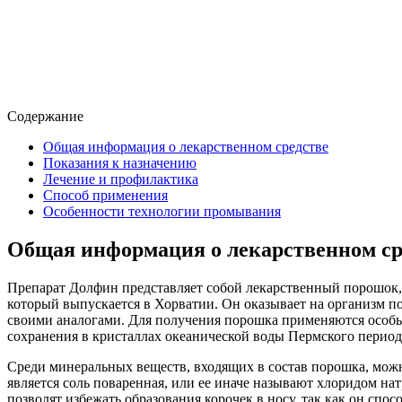
Содержание
Общая информация о лекарственном средстве
Показания к назначению
Лечение и профилактика
Способ применения
Особенности технологии промывания
Общая информация о лекарственном ср
Препарат Долфин представляет собой лекарственный порошок, 
который выпускается в Хорватии. Он оказывает на организм п
своими аналогами. Для получения порошка применяются особы
сохранения в кристаллах океанической воды Пермского периода
Среди минеральных веществ, входящих в состав порошка, можно
является соль поваренная, или ее иначе называют хлоридом н
позволят избежать образования корочек в носу, так как он сп