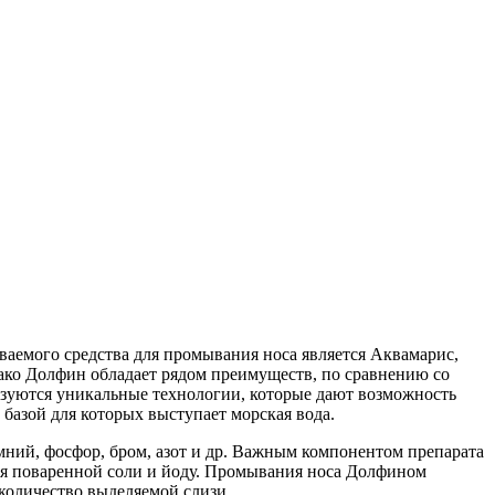
ваемого средства для промывания носа является Аквамарис,
нако Долфин обладает рядом преимуществ, по сравнению со
зуются уникальные технологии, которые дают возможность
базой для которых выступает морская вода.
мний, фосфор, бром, азот и др. Важным компонентом препарата
аря поваренной соли и йоду. Промывания носа Долфином
 количество выделяемой слизи.