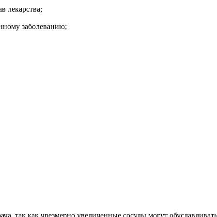
в лекарства;
анному заболеванию;
ача, так как чрезмерно увеличенные сосуды могут обуславливат