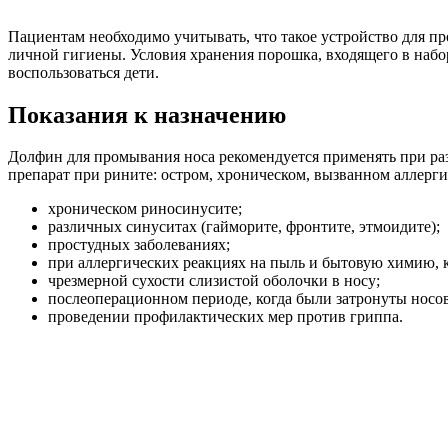
Пациентам необходимо учитывать, что такое устройство для пр
личной гигиены. Условия хранения порошка, входящего в набор
воспользоваться дети.
Показания к назначению
Долфин для промывания носа рекомендуется применять при ра
препарат при рините: остром, хроническом, вызванном аллерг
хроническом риносинусите;
различных синуситах (гайморите, фронтите, этмоидите);
простудных заболеваниях;
при аллергических реакциях на пыль и бытовую химию, 
чрезмерной сухости слизистой оболочки в носу;
послеоперационном периоде, когда были затронуты носо
проведении профилактических мер против гриппа.