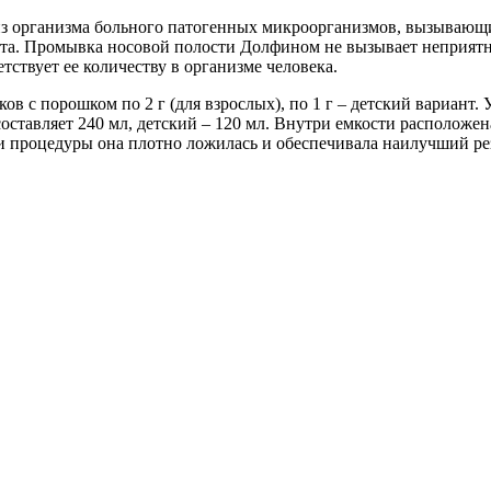
з организма больного патогенных микроорганизмов, вызывающи
тита. Промывка носовой полости Долфином не вызывает неприятн
ствует ее количеству в организме человека.
ков с порошком по 2 г (для взрослых), по 1 г – детский вариант.
оставляет 240 мл, детский – 120 мл. Внутри емкости расположен
и процедуры она плотно ложилась и обеспечивала наилучший рез