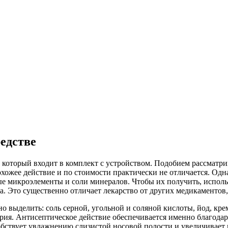
едстве
который входит в комплект с устройством. Подобием рассматри
охожее действие и по стоимости практически не отличается. Од
е микроэлементы и соли минералов. Чтобы их получить, исполь
. Это существенно отличает лекарство от других медикаментов, 
 выделить: соль серной, угольной и соляной кислоты, йод, кре
атрия. Антисептическое действие обеспечивается именно благод
особствует увлажнению слизистой носовой полости и увеличивает