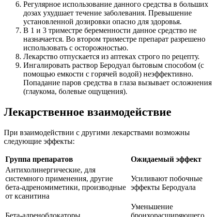
Регулярное использование данного средства в больших
дозах ухудшает течение заболевания. Превышение
установленной дозировки опасно для здоровья.
В 1 и 3 триместре беременности данное средство не
назначается. Во втором триместре препарат разрешено
использовать с осторожностью.
Лекарство отпускается из аптеках строго по рецепту.
Ингалировать раствор Беродуал бытовым способом (с
помощью емкости с горячей водой) неэффективно.
Попадание паров средства в глаза вызывает осложнения
(глаукома, болевые ощущения).
Лекарственное взаимодействие
При взаимодействии с другими лекарствами возможны
следующие эффекты:
Группа препаратов
Ожидаемый эффект
Антихолинергические, для
системного применения, другие
Усиливают побочные
бета-адреномиметики, производные
эффекты Беродуала
от ксанитина
Уменьшение
Бета-адреноблокаторы
бронхорасширяющего