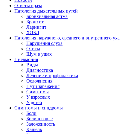
Новости
Ответы врача
Патология дыхательных путей
Бронхиальная астма
Бронхит
Ларингит
ХОБЛ
Патология наружного, среднего и внутреннего уха
Нарушения слуха
Отиты
Шум в ушах
Пневмония
Виды
Диагностика
Лечение и профилактика
Осложнения
Пути заражения
Симптомы
У взрослых
У детей
Симптомы и синдромы
Боли
Боли в горле
Заложенность
Кашель