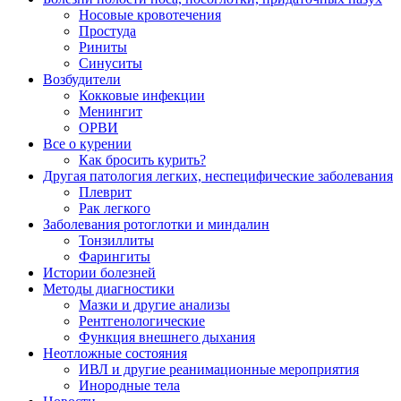
Носовые кровотечения
Простуда
Риниты
Синуситы
Возбудители
Кокковые инфекции
Менингит
ОРВИ
Все о курении
Как бросить курить?
Другая патология легких, неспецифические заболевания
Плеврит
Рак легкого
Заболевания ротоглотки и миндалин
Тонзиллиты
Фарингиты
Истории болезней
Методы диагностики
Мазки и другие анализы
Рентгенологические
Функция внешнего дыхания
Неотложные состояния
ИВЛ и другие реанимационные мероприятия
Инородные тела