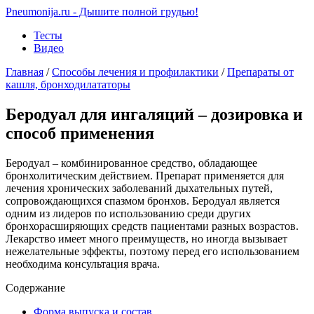
Pneumonija.ru - Дышите полной грудью!
Тесты
Видео
Главная
/
Способы лечения и профилактики
/
Препараты от
кашля, бронходилататоры
Беродуал для ингаляций – дозировка и
способ применения
Беродуал – комбинированное средство, обладающее
бронхолитическим действием. Препарат применяется для
лечения хронических заболеваний дыхательных путей,
сопровождающихся спазмом бронхов. Беродуал является
одним из лидеров по использованию среди других
бронхорасширяющих средств пациентами разных возрастов.
Лекарство имеет много преимуществ, но иногда вызывает
нежелательные эффекты, поэтому перед его использованием
необходима консультация врача.
Содержание
Форма выпуска и состав