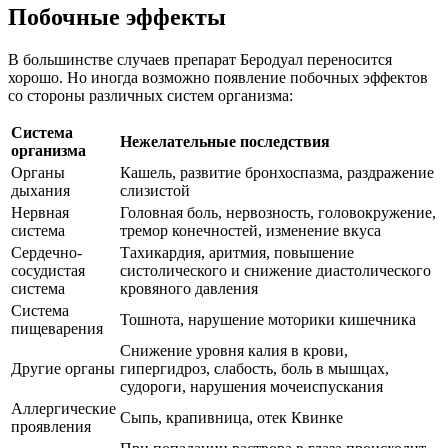
Побочные эффекты
В большинстве случаев препарат Беродуал переносится
хорошо. Но иногда возможно появление побочных эффектов
со стороны различных систем организма:
Система
Нежелательные последствия
организма
Органы
Кашель, развитие бронхоспазма, раздражение
дыхания
слизистой
Нервная
Головная боль, нервозность, головокружение,
система
тремор конечностей, изменение вкуса
Сердечно-
Тахикардия, аритмия, повышение
сосудистая
систолического и снижение диастолического
система
кровяного давления
Система
Тошнота, нарушение моторики кишечника
пищеварения
Снижение уровня калия в крови,
Другие органы
гипергидроз, слабость, боль в мышцах,
судороги, нарушения мочеиспускания
Аллергические
Сыпь, крапивница, отек Квинке
проявления