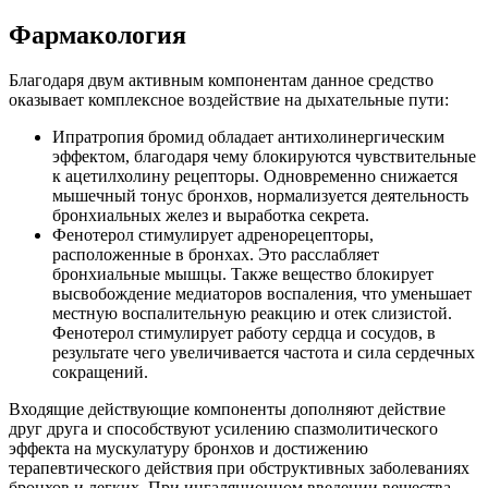
Фармакология
Благодаря двум активным компонентам данное средство
оказывает комплексное воздействие на дыхательные пути:
Ипратропия бромид обладает антихолинергическим
эффектом, благодаря чему блокируются чувствительные
к ацетилхолину рецепторы. Одновременно снижается
мышечный тонус бронхов, нормализуется деятельность
бронхиальных желез и выработка секрета.
Фенотерол стимулирует адренорецепторы,
расположенные в бронхах. Это расслабляет
бронхиальные мышцы. Также вещество блокирует
высвобождение медиаторов воспаления, что уменьшает
местную воспалительную реакцию и отек слизистой.
Фенотерол стимулирует работу сердца и сосудов, в
результате чего увеличивается частота и сила сердечных
сокращений.
Входящие действующие компоненты дополняют действие
друг друга и способствуют усилению спазмолитического
эффекта на мускулатуру бронхов и достижению
терапевтического действия при обструктивных заболеваниях
бронхов и легких. При ингаляционном введении вещества