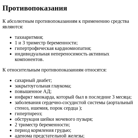
Противопоказания
К абсолютным противопоказаниям к применению средства
являются:
тахиаритмия;
1 и 3 триместр беременности;
гипертрофическая кардиомиопатия;
индивидуальная непереносимость активных
компонентов.
К относительным противопоказаниям относятся:
сахарный диабет;
закрытоугольная глаукома;
повышенное АД;
инфаркт миокарда, который был в последние 3 месяца;
заболевания сердечно-сосудистой системы (аортальный
стеноз, ишемия, порок сердца );
гипертиреоз;
обструкция шейки мочевого пузыря;
2 триместр беременности;
период кормления грудью;
аденома предстательной железы;