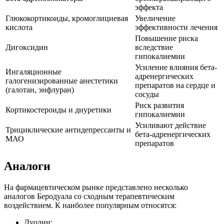
эффекта
Глюкокортикоиды, кромоглициевая
Увеличение
кислота
эффективности лечения
Повышение риска
Дигоксидин
вследствие
гипокалиемии
Усиление влияния бета-
Ингаляционные
адренергических
галогенизированные анестетики
препаратов на сердце и
(галотан, энфлуран)
сосуды
Риск развития
Кортикостероиды и диуретики
гипокалиемии
Усиливают действие
Трициклические антидепрессанты и
бета-адренергических
МАО
препаратов
Аналоги
На фармацевтическом рынке представлено несколько
аналогов Беродуала со сходным терапевтическим
воздействием. К наиболее популярным относятся:
Дуолин;