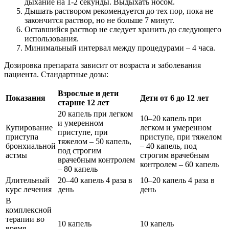
дыхание на 1-2 секунды. Выдыхать носом.
Дышать раствором рекомендуется до тех пор, пока не
закончится раствор, но не больше 7 минут.
Оставшийся раствор не следует хранить до следующего
использования.
Минимальный интервал между процедурами – 4 часа.
Дозировка препарата зависит от возраста и заболевания
пациента. Стандартные дозы:
Взрослые и дети
Показания
Дети от 6 до 12 лет
старше 12 лет
20 капель при легком
10–20 капель при
и умеренном
Купирование
легком и умеренном
приступе, при
приступа
приступе, при тяжелом
тяжелом – 50 капель,
бронхиальной
– 40 капель, под
под строгим
астмы
строгим врачебным
врачебным контролем
контролем – 60 капель
– 80 капель
Длительный
20–40 капель 4 раза в
10–20 капель 4 раза в
курс лечения
день
день
В
комплексной
терапии во
10 капель
10 капель
время