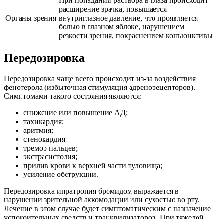
При попадании раствора в глаза происходит
расширение зрачка, повышается
Органы зрения
внутриглазное давление, что проявляется
болью в глазном яблоке, нарушением
резкости зрения, покраснением конъюнктивы
Передозировка
Передозировка чаще всего происходит из-за воздействия
фенотерола (избыточная стимуляция адренорецепторов).
Симптомами такого состояния являются:
снижение или повышение АД;
тахикардия;
аритмия;
стенокардия;
тремор пальцев;
экстрасистолия;
прилив крови к верхней части туловища;
усиление обструкции.
Передозировка ипратропия бромидом выражается в
нарушении зрительной аккомодации или сухостью во рту.
Лечение в этом случае будет симптоматическим с назначение
успокоительных средств и транквилизаторов. При тяжелой