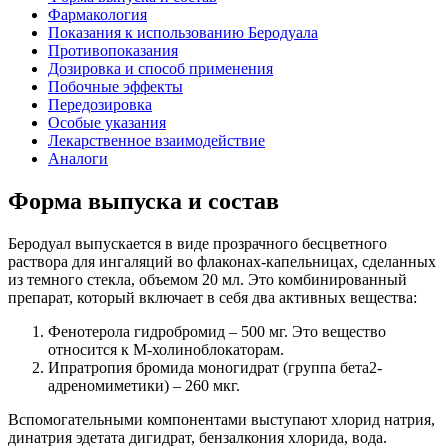
Фармакология
Показания к использованию Беродуала
Противопоказания
Дозировка и способ применения
Побочные эффекты
Передозировка
Особые указания
Лекарственное взаимодействие
Аналоги
Форма выпуска и состав
Беродуал выпускается в виде прозрачного бесцветного
раствора для ингаляций во флаконах-капельницах, сделанных
из темного стекла, объемом 20 мл. Это комбинированный
препарат, который включает в себя два активных вещества:
Фенотерола гидробромид – 500 мг. Это вещество
относится к М-холиноблокаторам.
Ипратропия бромида моногидрат (группа бета2-
адреномиметики) – 260 мкг.
Вспомогательными компонентами выступают хлорид натрия,
динатрия эдетата дигидрат, бензалкония хлорида, вода.