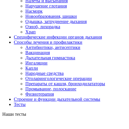
Налеты и высыпания
Нарушение глотания
Насморк
Новообразования, шишки
Одышка, затруднение дыхания
Озноб, лихорадка
Храп
Специфические инфекции органов дыхания
Способы лечения и профилактики
Антибиотики, антисептики
Вакцинация
Дыхательная гимнастика
Ингаляции
Капли
Народные средства
Отоларингологические операции
Препараты от кашля, бронходилататоры
Промывание, полоскание
Физиотерапия
Строение и функции дыхательной системы
Тесты
Наши тесты