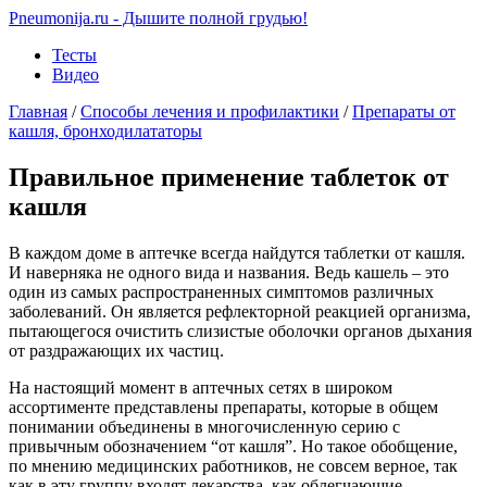
Pneumonija.ru - Дышите полной грудью!
Тесты
Видео
Главная
/
Способы лечения и профилактики
/
Препараты от
кашля, бронходилататоры
Правильное применение таблеток от
кашля
В каждом доме в аптечке всегда найдутся таблетки от кашля.
И наверняка не одного вида и названия. Ведь кашель – это
один из самых распространенных симптомов различных
заболеваний. Он является рефлекторной реакцией организма,
пытающегося очистить слизистые оболочки органов дыхания
от раздражающих их частиц.
На настоящий момент в аптечных сетях в широком
ассортименте представлены препараты, которые в общем
понимании объединены в многочисленную серию с
привычным обозначением “от кашля”. Но такое обобщение,
по мнению медицинских работников, не совсем верное, так
как в эту группу входят лекарства, как облегчающие