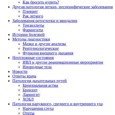
Как бросить курить?
Другая патология легких, неспецифические заболевания
Плеврит
Рак легкого
Заболевания ротоглотки и миндалин
Тонзиллиты
Фарингиты
Истории болезней
Методы диагностики
Мазки и другие анализы
Рентгенологические
Функция внешнего дыхания
Неотложные состояния
ИВЛ и другие реанимационные мероприятия
Инородные тела
Новости
Ответы врача
Патология дыхательных путей
Бронхиальная астма
Бронхит
Ларингит
ХОБЛ
Патология наружного, среднего и внутреннего уха
Нарушения слуха
Отиты