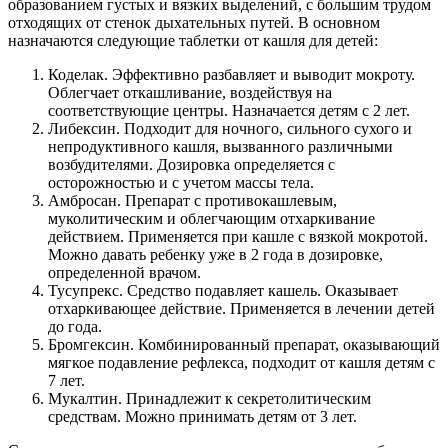
образованием густых и вязких выделений, с большим трудом
отходящих от стенок дыхательных путей. В основном
назначаются следующие таблетки от кашля для детей:
Коделак. Эффективно разбавляет и выводит мокроту.
Облегчает откашливание, воздействуя на
соответствующие центры. Назначается детям с 2 лет.
Либексин. Подходит для ночного, сильного сухого и
непродуктивного кашля, вызванного различными
возбудителями. Дозировка определяется с
осторожностью и с учетом массы тела.
Амбросан. Препарат с противокашлевым,
муколитическим и облегчающим отхаркивание
действием. Применяется при кашле с вязкой мокротой.
Можно давать ребенку уже в 2 года в дозировке,
определенной врачом.
Тусупрекс. Средство подавляет кашель. Оказывает
отхаркивающее действие. Применяется в лечении детей
до года.
Бромгексин. Комбинированный препарат, оказывающий
мягкое подавление рефлекса, подходит от кашля детям с
7 лет.
Мукалтин. Принадлежит к секретолитическим
средствам. Можно принимать детям от 3 лет.