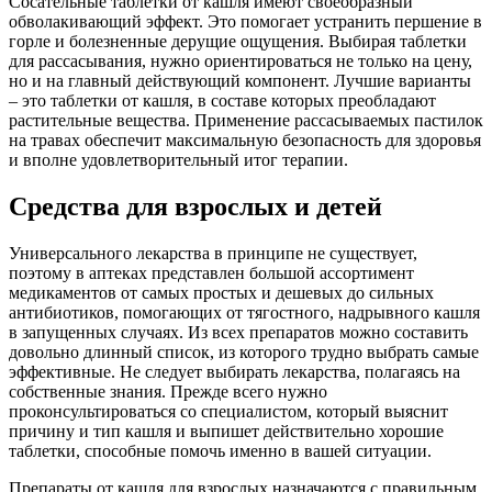
Сосательные таблетки от кашля имеют своеобразный
обволакивающий эффект. Это помогает устранить першение в
горле и болезненные дерущие ощущения. Выбирая таблетки
для рассасывания, нужно ориентироваться не только на цену,
но и на главный действующий компонент. Лучшие варианты
– это таблетки от кашля, в составе которых преобладают
растительные вещества. Применение рассасываемых пастилок
на травах обеспечит максимальную безопасность для здоровья
и вполне удовлетворительный итог терапии.
Средства для взрослых и детей
Универсального лекарства в принципе не существует,
поэтому в аптеках представлен большой ассортимент
медикаментов от самых простых и дешевых до сильных
антибиотиков, помогающих от тягостного, надрывного кашля
в запущенных случаях. Из всех препаратов можно составить
довольно длинный список, из которого трудно выбрать самые
эффективные. Не следует выбирать лекарства, полагаясь на
собственные знания. Прежде всего нужно
проконсультироваться со специалистом, который выяснит
причину и тип кашля и выпишет действительно хорошие
таблетки, способные помочь именно в вашей ситуации.
Препараты от кашля для взрослых назначаются с правильным