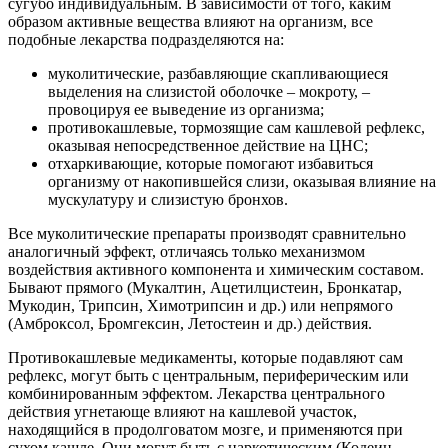
сугубо индивидуальным. В зависимости от того, каким
образом активные вещества влияют на организм, все
подобные лекарства подразделяются на:
муколитические, разбавляющие скапливающиеся
выделения на слизистой оболочке – мокроту, –
провоцируя ее выведение из организма;
противокашлевые, тормозящие сам кашлевой рефлекс,
оказывая непосредственное действие на ЦНС;
отхаркивающие, которые помогают избавиться
организму от накопившейся слизи, оказывая влияние на
мускулатуру и слизистую бронхов.
Все муколитические препараты производят сравнительно
аналогичный эффект, отличаясь только механизмом
воздействия активного компонента и химическим составом.
Бывают прямого (Мукалтин, Ацетилцистеин, Бронкатар,
Мукодин, Трипсин, Химотрипсин и др.) или непрямого
(Амброксол, Бромгексин, Летостеин и др.) действия.
Противокашлевые медикаменты, которые подавляют сам
рефлекс, могут быть с центральным, периферическим или
комбинированным эффектом. Лекарства центрального
действия угнетающе влияют на кашлевой участок,
находящийся в продолговатом мозге, и применяются при
сухом кашле. Они могут быть с наркотическим (Кодеин,