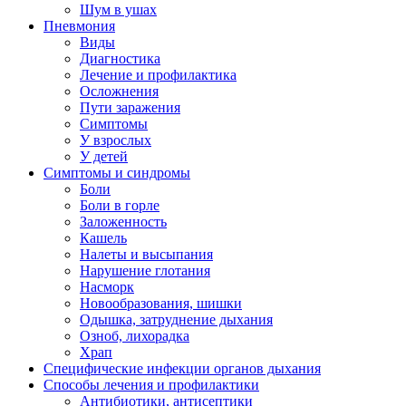
Шум в ушах
Пневмония
Виды
Диагностика
Лечение и профилактика
Осложнения
Пути заражения
Симптомы
У взрослых
У детей
Симптомы и синдромы
Боли
Боли в горле
Заложенность
Кашель
Налеты и высыпания
Нарушение глотания
Насморк
Новообразования, шишки
Одышка, затруднение дыхания
Озноб, лихорадка
Храп
Специфические инфекции органов дыхания
Способы лечения и профилактики
Антибиотики, антисептики