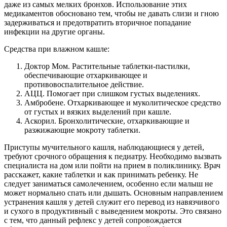
даже из самых мелких бронхов. Использование этих
медикаментов обосновано тем, чтобы не давать слизи и гною
задерживаться и предотвратить вторичное попадание
инфекции на другие органы.
Средства при влажном кашле:
Доктор Мом. Растительные таблетки-пастилки,
обеспечивающие отхаркивающее и
противовоспалительное действие.
АЦЦ. Помогает при слишком густых выделениях.
Амбробене. Отхаркивающее и муколитическое средство
от густых и вязких выделений при кашле.
Аскорил. Бронхолитические, отхаркивающие и
разжижающие мокроту таблетки.
Приступы мучительного кашля, наблюдающиеся у детей,
требуют срочного обращения к педиатру. Необходимо вызвать
специалиста на дом или пойти на прием в поликлинику. Врач
расскажет, какие таблетки и как принимать ребенку. Не
следует заниматься самолечением, особенно если малыш не
может нормально спать или дышать. Основным направлением
устранения кашля у детей служит его перевод из навязчивого
и сухого в продуктивный с выведением мокроты. Это связано
с тем, что данный рефлекс у детей сопровождается