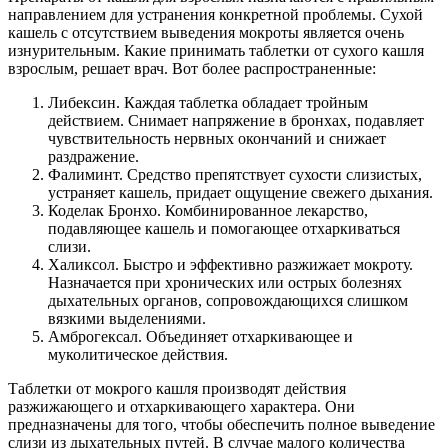
направлением для устранения конкретной проблемы. Сухой
кашель с отсутствием выведения мокроты является очень
изнурительным. Какие принимать таблетки от сухого кашля
взрослым, решает врач. Вот более распространенные:
Либексин. Каждая таблетка обладает тройным
действием. Снимает напряжение в бронхах, подавляет
чувствительность нервных окончаний и снижает
раздражение.
Фалиминт. Средство препятствует сухости слизистых,
устраняет кашель, придает ощущение свежего дыхания.
Коделак Бронхо. Комбинированное лекарство,
подавляющее кашель и помогающее отхаркиваться
слизи.
Халиксол. Быстро и эффективно разжижает мокроту.
Назначается при хронических или острых болезнях
дыхательных органов, сопровождающихся слишком
вязкими выделениями.
Амброгексал. Объединяет отхаркивающее и
муколитическое действия.
Таблетки от мокрого кашля производят действия
разжижающего и отхаркивающего характера. Они
предназначены для того, чтобы обеспечить полное выведение
слизи из дыхательных путей. В случае малого количества