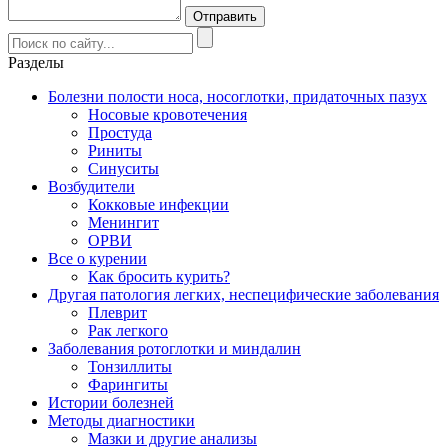
Разделы
Болезни полости носа, носоглотки, придаточных пазух
Носовые кровотечения
Простуда
Риниты
Синуситы
Возбудители
Кокковые инфекции
Менингит
ОРВИ
Все о курении
Как бросить курить?
Другая патология легких, неспецифические заболевания
Плеврит
Рак легкого
Заболевания ротоглотки и миндалин
Тонзиллиты
Фарингиты
Истории болезней
Методы диагностики
Мазки и другие анализы