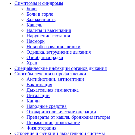
Симптомы и синдромы
Боли
Боли в горле
Заложенность
Кашель
Налеты и высыпания
Нарушение глотания
Насморк
Новообразования, шишки
Одышка, затруднение дыхания
Озноб, лихорадка
Храп
Специфические инфекции органов дыхания
Способы лечения и профилактики
Антибиотики, антисептики
Вакцинация
Дыхательная гимнастика
Ингаляции
Капли
Народные средства
Отоларингологические операции
Препараты от кашля, бронходилататоры
Промывание, полоскание
Физиотерапия
Строение и функции дыхательной системы