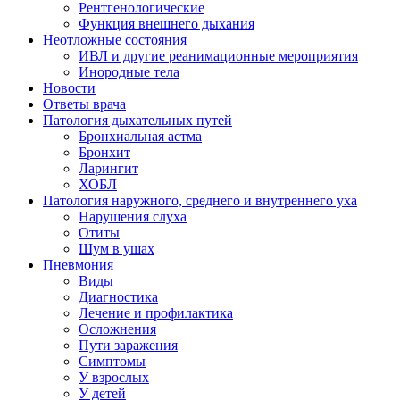
Рентгенологические
Функция внешнего дыхания
Неотложные состояния
ИВЛ и другие реанимационные мероприятия
Инородные тела
Новости
Ответы врача
Патология дыхательных путей
Бронхиальная астма
Бронхит
Ларингит
ХОБЛ
Патология наружного, среднего и внутреннего уха
Нарушения слуха
Отиты
Шум в ушах
Пневмония
Виды
Диагностика
Лечение и профилактика
Осложнения
Пути заражения
Симптомы
У взрослых
У детей