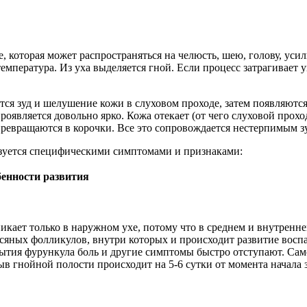
, которая может распространяться на челюсть, шею, голову, уси
емпература. Из уха выделяется гной. Если процесс затрагивает у
тся зуд и шелушение кожи в слуховом проходе, затем появляются
оявляется довольно ярко. Кожа отекает (от чего слуховой проход
ревращаются в корочки. Все это сопровождается нестерпимым з
зуется специфическими симптомами и признаками:
енности развития
икает только в наружном ухе, потому что в среднем и внутренне
сяных фолликулов, внутри которых и происходит развитие восп
ытия фурункула боль и другие симптомы быстро отступают. Са
ыв гнойной полости происходит на 5-6 сутки от момента начала 