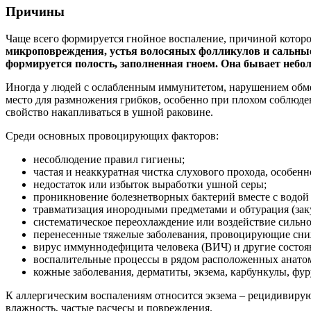
Причины
Чаще всего формируется гнойное воспаление, причиной которо
микроповреждения, устья волосяных фолликулов и сальные
формируется полость, заполненная гноем. Она бывает небол
Иногда у людей с ослабленным иммунитетом, нарушением обмен
место для размножения грибков, особенно при плохом соблюд
свойство накапливаться в ушной раковине.
Среди основных провоцирующих факторов:
несоблюдение правил гигиены;
частая и неаккуратная чистка слухового прохода, особен
недостаток или избыток выработки ушной серы;
проникновение болезнетворных бактерий вместе с водой 
травматизация инородными предметами и обтурация (заку
систематическое переохлаждение или воздействие сильно
перенесенные тяжелые заболевания, провоцирующие сни
вирус иммуннодефицита человека (ВИЧ) и другие состо
воспалительные процессы в рядом расположенных анатом
кожные заболевания, дерматиты, экзема, карбункулы, фур
К аллергическим воспалениям относится экзема – рецидивирую
влажность, частые расчесы и повреждения.