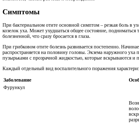
Симптомы
При бактериальном отите основной симптом – резкая боль в ухе
козелок уха. Может ухудшаться общее состояние, подниматься т
болезненной, что сразу бросается в глаза.
При грибковом отите болезнь развивается постепенно. Начинае
распространяется на половину головы. Экзема наружного уха пр
пузырьками с прозрачной жидкостью, которые вскрываются и п
Каждый отдельный вид воспалительного поражения характери
Заболевание
Особ
Фурункул
Возн
воло
вскр
разр