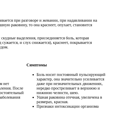
ливается при разговоре и жевании, при надавливании на
шную раковину, то она краснеет, опухает, становится
 скудные выделения, присоединяется боль, которая
 сужается, и слух снижается), краснеет, покрывается
удом.
Симптомы
Боль носит постоянный пульсирующий
характер, она значительно усиливается
м нет
даже при незначительных движениях,
аления. После
нередко простреливает в верхнюю и
мостоятельный
нижнюю челюсти, шею.
заболевания
Ушная раковина отечная, увеличена в
размерах, красная.
Признаки интоксикации организма