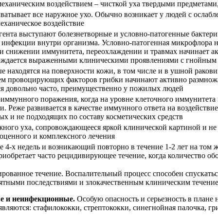
механическим воздействием – чисткой уха твердыми предмета
ватывает все наружное ухо. Обычно возникает у людей с ослаб
механическое воздействие
гента выступают болезнетворные и условно-патогенные бактери
 инфекции внутри организма. Условно-патогенная микрофлора на
и снижении иммунитета, переохлаждении и травмах начинает ак
ождается выраженными клиническими проявлениями с гнойным
е находятся на поверхности кожи, в том числе и в ушной ракови
м провоцирующих факторов грибки начинают активно размножат
ся довольно часто, преимущественно у пожилых людей
тоиммунного поражения, когда на уровне клеточного иммунитета
. Реже развивается в качестве иммунного ответа на воздействие
ых и не подходящих по составу косметических средств
ного уха, сопровождающееся яркой клинической картиной и не 
оценного и комплексного лечения
 4-х недель и возникающий повторно в течение 1-2 лет на том ж
обретает часто рецидивирующее течение, когда количество обо
ованное течение. Воспалительный процесс способен спускаться 
ятными последствиями и злокачественным клиническим течение
ые и неинфекционные.
Особую опасность и серьезность в плане
ляются: стафилококки, стрептококки, синегнойная палочка, гри