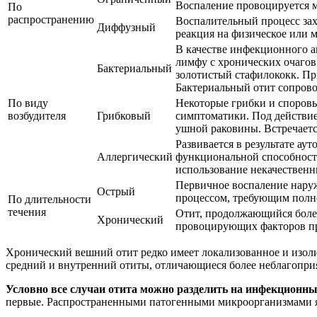
Воспаление провоцируется 
По
распространению
Воспалительный процесс зах
Диффузный
реакция на физическое или 
В качестве инфекционного а
лимфу с хронических очагов
Бактериальный
золотистый стафилококк. Пр
Бактериальный отит сопров
По виду
Некоторые грибки и споровы
возбудителя
Грибковый
симптоматики. Под действие
ушной раковины. Встречает
Развивается в результате ау
Аллергический
функциональной способности
использование некачественн
Первичное воспаление наруж
Острый
процессом, требующим полн
По длительности
течения
Отит, продолжающийся более
Хронический
провоцирующих факторов при
Хронический вешний отит редко имеет локализованное и изолир
средний и внутренний отиты, отличающиеся более неблагопри
Условно все случаи отита можно разделить на инфекционн
первые. Распространенными патогенными микроорганизмами яв