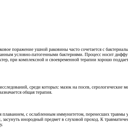
ковое поражение ушной раковины часто сочетается с бактериал
анным условно-патогенными бактериями. Процесс носит дифф
ктер, при комплексной и своевременной терапии хорошо поддае
исследований, среди которых: мазок на посев, серологические м
азначается общая терапия.
я плаванием, с ослабленным иммунитетом, перенесших травмы у
ши, засунуть инородный предмет в слуховой проход. К травмати
у.