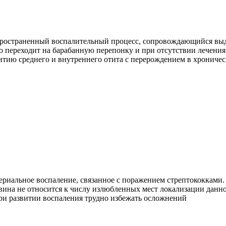
ространенный воспалительный процесс, сопровождающийся выд
о переходит на барабанную перепонку и при отсутствии лечения
итию среднего и внутреннего отита с перерождением в хрониче
ериальное воспаление, связанное с поражением стрептококками
вина не относится к числу излюбленных мест локализации данн
ри развитии воспаления трудно избежать осложнений