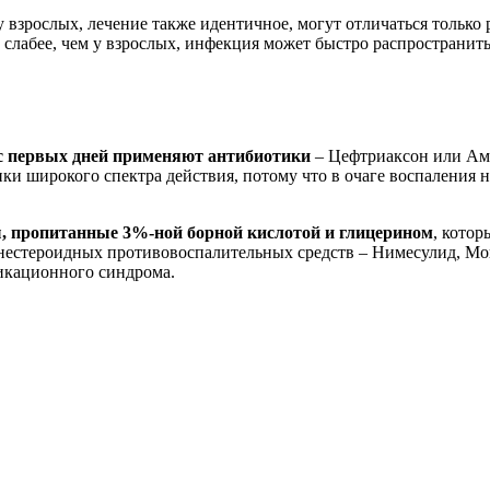
у взрослых, лечение также идентичное, могут отличаться тольк
слабее, чем у взрослых, инфекция может быстро распространитьс
 с первых дней применяют
антибиотики
– Цефтриаксон или Ампи
ки широкого спектра действия, потому что в очаге воспаления
ы, пропитанные 3%-ной борной кислотой и глицерином
, котор
 нестероидных противовоспалительных средств – Нимесулид, Мов
сикационного синдрома.