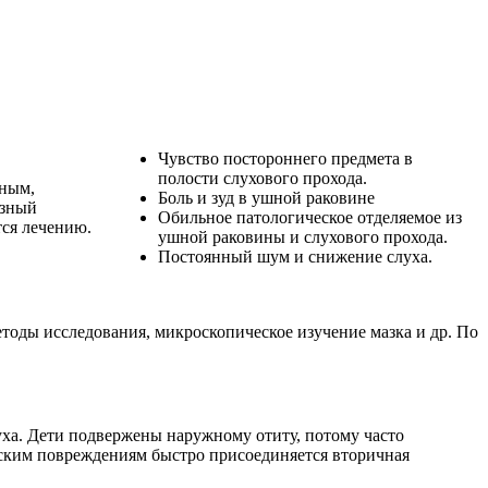
Чувство постороннего предмета в
полости слухового прохода.
ьным,
Боль и зуд в ушной раковине
узный
Обильное патологическое отделяемое из
тся лечению.
ушной раковины и слухового прохода.
Постоянный шум и снижение слуха.
етоды исследования, микроскопическое изучение мазка и др. По
ха. Дети подвержены наружному отиту, потому часто
ческим повреждениям быстро присоединяется вторичная