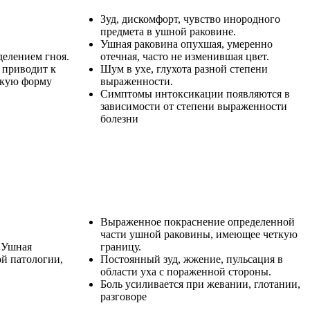
Зуд, дискомфорт, чувство инородного
предмета в ушной раковине.
Ушная раковина опухшая, умеренно
елением гноя.
отечная, часто не изменившая цвет.
 приводит к
Шум в ухе, глухота разной степени
скую форму
выраженности.
Симптомы интоксикации появляются в
зависимости от степени выраженности
болезни
Выраженное покраснение определенной
части ушной раковины, имеющее четкую
. Ушная
границу.
ой патологии,
Постоянный зуд, жжение, пульсация в
области уха с пораженной стороны.
Боль усиливается при жевании, глотании,
разговоре