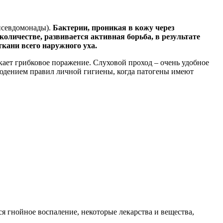
 псевдомонады).
Бактерии, проникая в кожу через
личестве, развивается активная борьба, в результате
кани всего наружного уха.
ает грибковое поражение. Слуховой проход – очень удобное
людением правил личной гигиены, когда патогены имеют
я гнойное воспаление, некоторые лекарства и вещества,