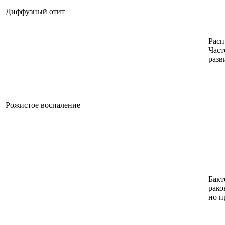
Диффузный отит
Расп
Част
разв
Рожистое воспаление
Бакт
рако
но п