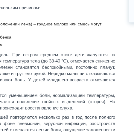
скольким причинам:
оложении лежа) – грудное молоко или смесь могут
бенка;
е.
дель. При остром среднем отите дети жалуются на
 температура тела (до 38-40 °С), отмечается снижение
олезни становятся беспокойными, постоянно плачут,
ушке и трут его рукой. Нередко малыши отказываются
иливают боль. У детей младшего возраста отмечаются
ется уменьшением боли, нормализацией температуры,
чается появление гнойных выделений (оторея). На
 происходит восстановление слуха.
ей повторяются несколько раз в год после полного
а фоне пневмонии, вирусной инфекции, расстройств
етей отмечаются легкие боли, ощущение заложенности