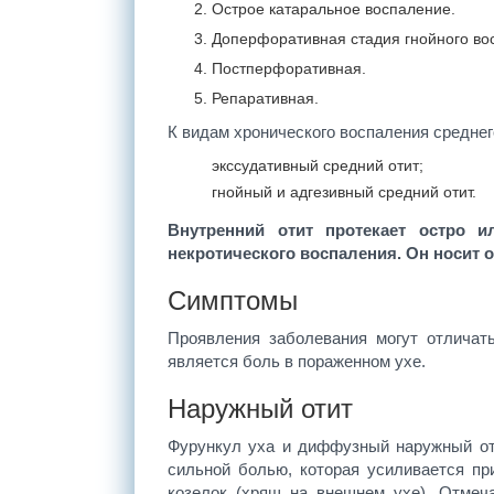
Острое катаральное воспаление.
Доперфоративная стадия гнойного во
Постперфоративная.
Репаративная.
К видам хронического воспаления среднег
экссудативный средний отит;
гнойный и адгезивный средний отит.
Внутренний отит протекает остро и
некротического воспаления. Он носит 
Симптомы
Проявления заболевания могут отличат
является боль в пораженном ухе.
Наружный отит
Фурункул уха и диффузный наружный от
сильной болью, которая усиливается пр
козелок (хрящ на внешнем ухе). Отмеча