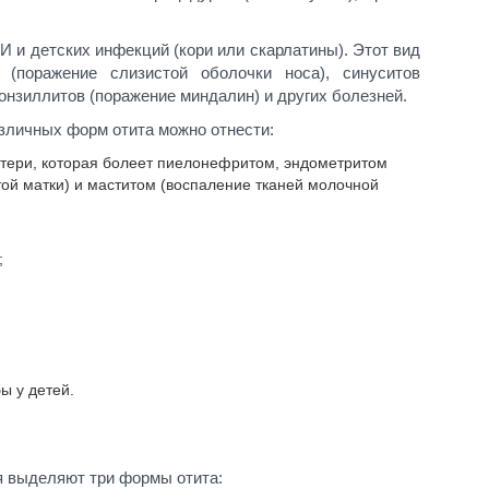
 и детских инфекций (кори или скарлатины). Этот вид
 (поражение слизистой оболочки носа), синуситов
 тонзиллитов (поражение миндалин) и других болезней.
азличных форм отита можно отнести:
тери, которая болеет пиелонефритом, эндометритом
той матки) и маститом (воспаление тканей молочной
;
ы у детей.
я выделяют три формы отита: