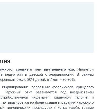
ития
жного, среднего или внутреннего уха
.
Является
в педиатрии и детской отоларингологии. В раннем
переносят около 80% детей, в 7 лет – 90-95%.
я инфицирование волосяных фолликулов хрящевого
а. Наружный отит развивается под воздействием
нутрибольничной инфекции), кишечной палочки и
я активизируется на фоне ссадин и царапин наружного
ных гигиенических процедурах (чистка ушей), травме