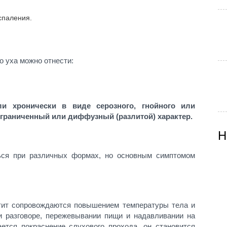
спаления.
о уха можно отнести:
ли хронически в виде серозного, гнойного или
ограниченный или диффузный (разлитой) характер.
Н
ься при различных формах, но основным симптомом
ит сопровождаются повышением температуры тела и
и разговоре, пережевывании пищи и надавливании на
ется покраснение слухового прохода, он становится