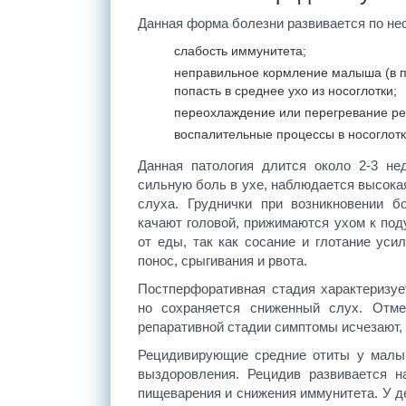
Данная форма болезни развивается по не
слабость иммунитета;
неправильное кормление малыша (в п
попасть в среднее ухо из носоглотки;
переохлаждение или перегревание ре
воспалительные процессы в носоглотк
Данная патология длится около 2-3 не
сильную боль в ухе, наблюдается высокая
слуха. Груднички при возникновении б
качают головой, прижимаются ухом к под
от еды, так как сосание и глотание ус
понос, срыгивания и рвота.
Постперфоративная стадия характеризу
но сохраняется сниженный слух. Отме
репаративной стадии симптомы исчезают,
Рецидивирующие средние отиты у малыш
выздоровления. Рецидив развивается н
пищеварения и снижения иммунитета. У д