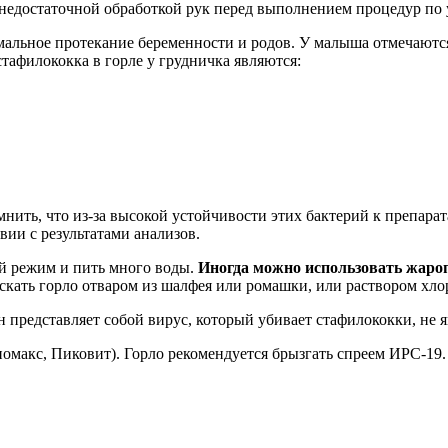
 недостаточной обработкой рук перед выполнением процедур по
льное протекание беременности и родов. У малыша отмечаются б
тафилококка в горле у грудничка являются:
нить, что из-за высокой устойчивости этих бактерий к препарат
вии с результатами анализов.
й режим и пить много воды.
Иногда можно использовать жаро
оскать горло отваром из шалфея или ромашки, или раствором хл
представляет собой вирус, который убивает стафилококки, не я
макс, Пиковит). Горло рекомендуется брызгать спреем ИРС-19.