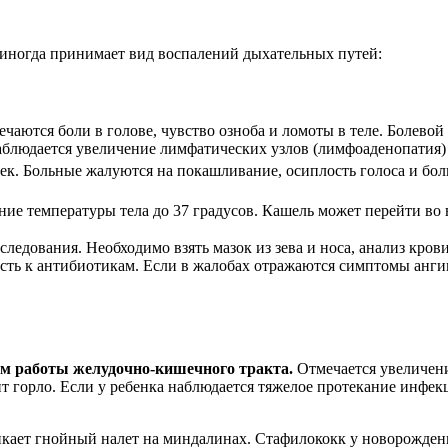
 иногда принимает вид воспалений дыхательных путей:
ечаются боли в голове, чувство озноба и ломоты в теле. Болево
аблюдается увеличение лимфатических узлов (лимфоаденопатия)
ек. Больные жалуются на покашливание, осиплость голоса и боли
ние температуры тела до 37 градусов. Кашель может перейти в
ледования. Необходимо взять мазок из зева и носа, анализ кров
ность к антибиотикам. Если в жалобах отражаются симптомы анги
ем работы желудочно-кишечного тракта.
Отмечается увеличени
лит горло. Если у ребенка наблюдается тяжелое протекание инфе
икает гнойный налет на миндалинах. Стафилококк у новорожден