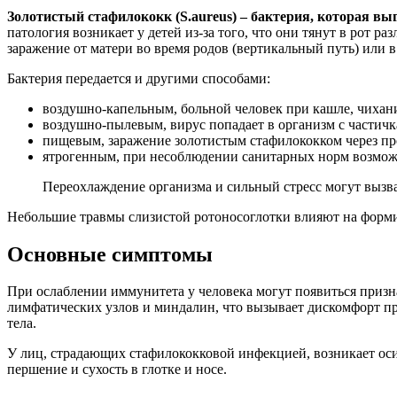
Золотистый стафилококк (S.aureus
) – бактерия, которая в
патология возникает у детей из-за того, что они тянут в рот 
заражение от матери во время родов (вертикальный путь) или 
Бактерия передается и другими способами:
воздушно-капельным, больной человек при кашле, чихан
воздушно-пылевым, вирус попадает в организм с частич
пищевым, заражение золотистым стафилококком через пр
ятрогенным, при несоблюдении санитарных норм возможн
Переохлаждение организма и сильный стресс могут вызва
Небольшие травмы слизистой ротоносоглотки влияют на форми
Основные симптомы
При ослаблении иммунитета у человека могут появиться призн
лимфатических узлов и миндалин, что вызывает дискомфорт п
тела.
У лиц, страдающих стафилококковой инфекцией, возникает осип
першение и сухость в глотке и носе.