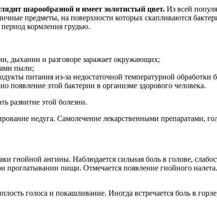
ыглядит шарообразной и имеет золотистый цвет.
Из всей популя
различные предметы, на поверхности которых скапливаются бакте
в период кормления грудью.
ии, дыхании и разговоре заражает окружающих;
ками пыли;
одукты питания из-за недостаточной температурной обработки 
о появление этой бактерии в организме здорового человека.
ть развитие этой болезни.
рование недуга. Самолечение лекарственными препаратами, гол
аки гнойной ангины. Наблюдается сильная боль в голове, слабо
ри проглатывании пищи. Отмечается появление гнойного налета
лость голоса и покашливание. Иногда встречается боль в горле