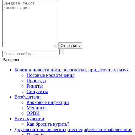
Разделы
Болезни полости носа, носоглотки, придаточных пазух
Носовые кровотечения
Простуда
Риниты
Синуситы
Возбудители
Кокковые инфекции
Менингит
ОРВИ
Все о курении
Как бросить курить?
Другая патология легких, неспецифические заболевания
Плеврит