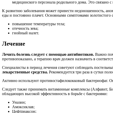
медицинского персонала родильного дома. Это связано с
К развитию заболевания может привести недоношенность, анома
еды и постоянно плачет. Основными симптомами золотистого с
повышение температуры тела;
отечность зева;
гнойный налет.
Лечение
Лечить болезнь следует с помощью антибиотиков.
Важно пом
противопоказано, а терапию врач должен назначить в соответст
Специалисты в период лечения советуют соблюдать постельны
лекарственные средства.
Рекомендуется три раза в сутки пол
Активно используют противостафилококковый бактериофаг. Он 
Следует также принимать витаминные комплексы (Алфавит, Био
обладающих высокой эффективность в борьбе с бактериями:
Уназин;
Амоксиклав;
Цефтриаксон;