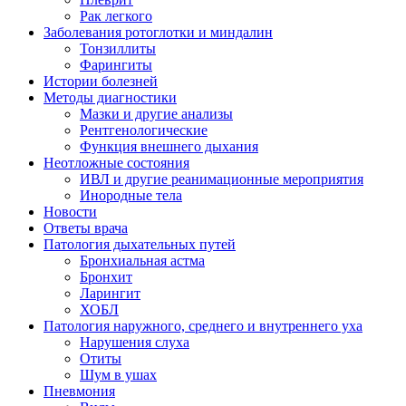
Рак легкого
Заболевания ротоглотки и миндалин
Тонзиллиты
Фарингиты
Истории болезней
Методы диагностики
Мазки и другие анализы
Рентгенологические
Функция внешнего дыхания
Неотложные состояния
ИВЛ и другие реанимационные мероприятия
Инородные тела
Новости
Ответы врача
Патология дыхательных путей
Бронхиальная астма
Бронхит
Ларингит
ХОБЛ
Патология наружного, среднего и внутреннего уха
Нарушения слуха
Отиты
Шум в ушах
Пневмония