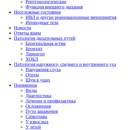
Рентгенологические
Функция внешнего дыхания
Неотложные состояния
ИВЛ и другие реанимационные мероприятия
Инородные тела
Новости
Ответы врача
Патология дыхательных путей
Бронхиальная астма
Бронхит
Ларингит
ХОБЛ
Патология наружного, среднего и внутреннего уха
Нарушения слуха
Отиты
Шум в ушах
Пневмония
Виды
Диагностика
Лечение и профилактика
Осложнения
Пути заражения
Симптомы
У взрослых
У детей