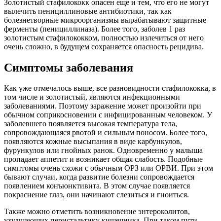
Золотистый стафилококк опасен еще и тем, что его не могут
вылечить пенициллиновые антибиотики, так как
болезнетворные микроорганизмы вырабатывают защитные
ферменты (пенициллиназа). Более того, заболев 1 раз
золотистым стафилококком, полностью излечиться от него
очень сложно, в будущем сохраняется опасность рецидива.
Симптомы заболевания
Как уже отмечалось выше, все разновидности стафилококка, в
том числе и золотистый, являются инфекционными
заболеваниями. Поэтому заражение может произойти при
обычном соприкосновении с инфицированным человеком. У
заболевшего появляется высокая температура тела,
сопровождающаяся рвотой и сильным поносом. Более того,
появляются кожные высыпания в виде карбункулов,
фурункулов или гнойных ранок. Одновременно у малыша
пропадает аппетит и возникает общая слабость. Подобные
симптомы очень схожи с обычным ОРЗ или ОРВИ. При этом
бывают случаи, когда развитие болезни сопровождается
появлением конъюнктивита. В этом случае появляется
покраснение глаз, они начинают слезиться и гноиться.
Также можно отметить возникновение энтероколитов,
ухудшающих перистальтику кишечника. При таком пути