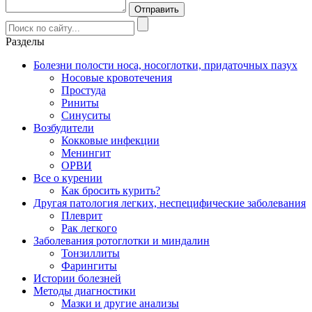
Разделы
Болезни полости носа, носоглотки, придаточных пазух
Носовые кровотечения
Простуда
Риниты
Синуситы
Возбудители
Кокковые инфекции
Менингит
ОРВИ
Все о курении
Как бросить курить?
Другая патология легких, неспецифические заболевания
Плеврит
Рак легкого
Заболевания ротоглотки и миндалин
Тонзиллиты
Фарингиты
Истории болезней
Методы диагностики
Мазки и другие анализы