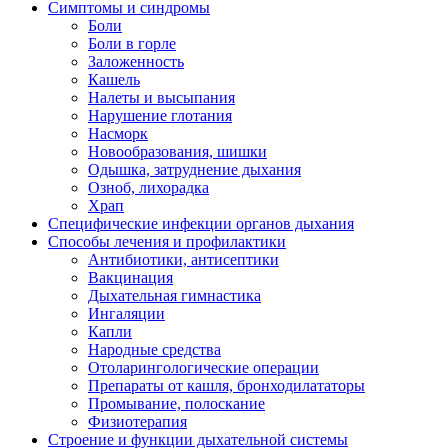
Симптомы и синдромы
Боли
Боли в горле
Заложенность
Кашель
Налеты и высыпания
Нарушение глотания
Насморк
Новообразования, шишки
Одышка, затруднение дыхания
Озноб, лихорадка
Храп
Специфические инфекции органов дыхания
Способы лечения и профилактики
Антибиотики, антисептики
Вакцинация
Дыхательная гимнастика
Ингаляции
Капли
Народные средства
Отоларингологические операции
Препараты от кашля, бронходилататоры
Промывание, полоскание
Физиотерапия
Строение и функции дыхательной системы