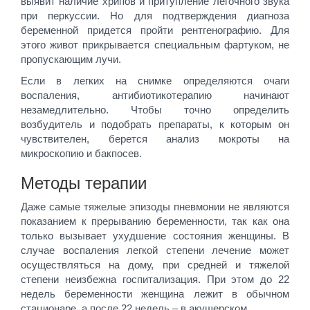
выявит наличие хрипов и притупление легочного звука
при перкуссии. Но для подтверждения диагноза
беременной придется пройти рентгенографию. Для
этого живот прикрывается специальным фартуком, не
пропускающим лучи.
Если в легких на снимке определяются очаги
воспаления, антибиотикотерапию начинают
незамедлительно. Чтобы точно определить
возбудитель и подобрать препараты, к которым он
чувствителен, берется анализ мокроты на
микроскопию и бакпосев.
Методы терапии
Даже самые тяжелые эпизоды пневмонии не являются
показанием к прерыванию беременности, так как она
только вызывает ухудшение состояния женщины. В
случае воспаления легкой степени лечение может
осуществляться на дому, при средней и тяжелой
степени неизбежна госпитализация. При этом до 22
недель беременности женщина лежит в обычном
стационаре, а после 22 недель – в акушерском.