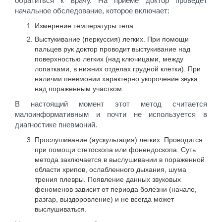
обратиться к врачу. На приеме доктор проведет
начальное обследование, которое включает:
Измерение температуры тела.
Выстукивание (перкуссия) легких. При помощи
пальцев рук доктор проводит выстукивание над
поверхностью легких (над ключицами, между
лопатками, в нижних отделах грудной клетки). При
наличии пневмонии характерно укорочение звука
над пораженным участком.
В настоящий момент этот метод считается
малоинформативным и почти не используется в
диагностике пневмоний.
Прослушивание (аускультация) легких. Проводится
при помощи стетоскопа или фонендоскопа. Суть
метода заключается в выслушивании в пораженной
области хрипов, ослабленного дыхания, шума
трения плевры. Появление данных звуковых
феноменов зависит от периода болезни (начало,
разгар, выздоровление) и не всегда может
выслушиваться.