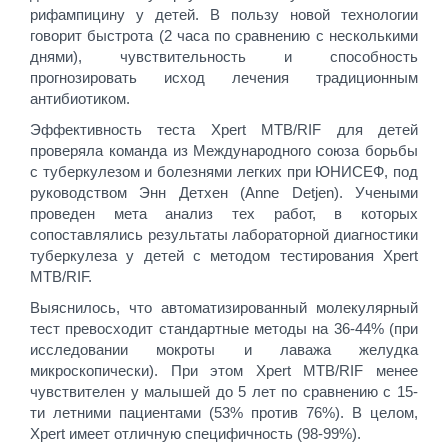
рифампицину у детей. В пользу новой технологии
говорит быстрота (2 часа по сравнению с несколькими
днями), чувствительность и способность
прогнозировать исход лечения традиционным
антибиотиком.
Эффективность теста Xpert MTB/RIF для детей
проверяла команда из Международного союза борьбы
с туберкулезом и болезнями легких при ЮНИСЕФ, под
руководством Энн Детхен (Anne Detjen). Учеными
проведен мета анализ тех работ, в которых
сопоставлялись результаты лабораторной диагностики
туберкулеза у детей с методом тестирования Xpert
MTB/RIF.
Выяснилось, что автоматизированный молекулярный
тест превосходит стандартные методы на 36-44% (при
исследовании мокроты и лаважа желудка
микроскопически). При этом Xpert MTB/RIF менее
чувствителен у малышей до 5 лет по сравнению с 15-
ти летними пациентами (53% против 76%). В целом,
Xpert имеет отличную специфичность (98-99%).