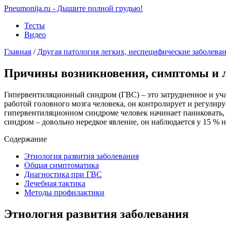
Pneumonija.ru - Дышите полной грудью!
Тесты
Видео
Главная
/
Другая патология легких, неспецифические заболева
Причины возникновения, симптомы и л
Гипервентиляционный синдром (ГВС) – это затрудненное и уча
работой головного мозга человека, он контролирует и регулир
гипервентиляционном синдроме человек начинает паниковать, п
синдром – довольно нередкое явление, он наблюдается у 15 % 
Содержание
Этиология развития заболевания
Общая симптоматика
Диагностика при ГВС
Лечебная тактика
Методы профилактики
Этиология развития заболевания