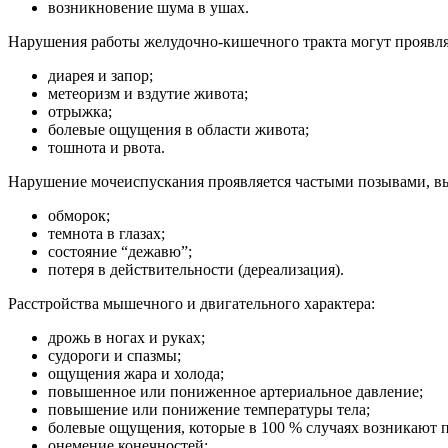
возникновение шума в ушах.
Нарушения работы желудочно-кишечного тракта могут проявл
диарея и запор;
метеоризм и вздутие живота;
отрыжка;
болевые ощущения в области живота;
тошнота и рвота.
Нарушение мочеиспускания проявляется частыми позывами, выд
обморок;
темнота в глазах;
состояние “дежавю”;
потеря в действительности (дереализация).
Расстройства мышечного и двигательного характера:
дрожь в ногах и руках;
судороги и спазмы;
ощущения жара и холода;
повышенное или пониженное артериальное давление;
повышение или понижение температуры тела;
болевые ощущения, которые в 100 % случаях возникают 
онемение конечностей;