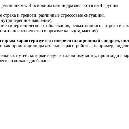
различными. В основном они подразделяются на 4 группы:
е страха и тревоги, различные стрессовые ситуации).
нутричерепное давление).
ие гипертонического заболевания, ревматоидного артрита и сах
таточное количество в оргазме кальция, магния).
торым характеризуется гипервентиляционный синдром, явля
и как происходили дыхательные расстройства, например, видел
льных путей, которые ведут к головному мозгу, происходит на
чего возникает дисбаланс.