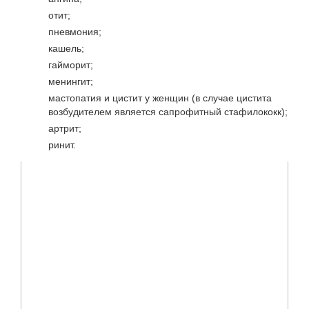
отит;
пневмония;
кашель;
гайморит;
менингит;
мастопатия и цистит у женщин (в случае цистита
возбудителем является сапрофитный стафилококк);
артрит;
ринит.