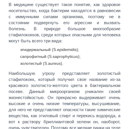
В медицине существует такое понятие, как здоровое
носительство, когда бактерии находятся в равновесии
с иммунными силами организма, поэтому не в
состоянии подвергнуть его агрессии и вызвать
болезнь. В природе большое многообразие
стафилококков, среди которых опасными для человека
могут быть всего три вида:
эпидермальный (S.epidemidis);
сапрофитный (S.saprophyticus);
золотистый (S.aureus).
Наибольшую угрозу представляет золотистый
стафилококк, который получил свое название из-за
красивого золотисто-желтого цвета в бактериальном
посеве. Данный микроорганизм уникален своей
жизнестойкостью. Он прекрасно выдерживает очень
высокие и очень низкие температуры, высушивание,
для него не представляют опасности такие химические
вещества, как этиловый спирт и перекись водорода, а
вот к раствору бриллиантовой зелени он, наоборот,
очень чувствителен. Поэтому все мелкие ранки на теле