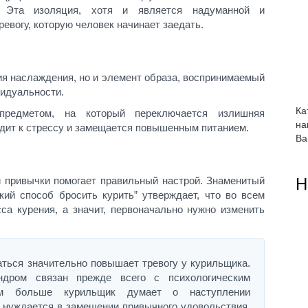
. Эта изоляция, хотя и является надуманной и
вогу, которую человек начинает заедать.
ия наслаждения, но и элемент образа, воспринимаемый
идуальности.
Ка
предметом, на который переключается излишняя
на
одит к стрессу и замещается повышенным питанием.
Ва
й привычки помогает правильный настрой. Знаменитый
Н
кий способ бросить курить” утверждает, что во всем
са курения, а значит, первоначально нужно изменить
аться значительно повышает тревогу у курильщика.
ндром связан прежде всего с психологическим
ем больше курильщик думает о наступлении
 нуждается в замещении привычного удовольствия.