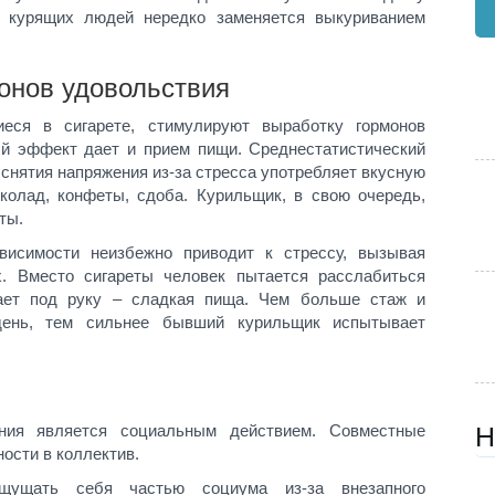
у курящих людей нередко заменяется выкуриванием
онов удовольствия
еся в сигарете, стимулируют выработку гормонов
ый эффект дает и прием пищи. Среднестатистический
снятия напряжения из-за стресса употребляет вкусную
колад, конфеты, сдоба. Курильщик, в свою очередь,
ты.
висимости неизбежно приводит к стрессу, вызывая
. Вместо сигареты человек пытается расслабиться
дает под руку – сладкая пища. Чем больше стаж и
день, тем сильнее бывший курильщик испытывает
ения является социальным действием. Совместные
Н
ности в коллектив.
щущать себя частью социума из-за внезапного