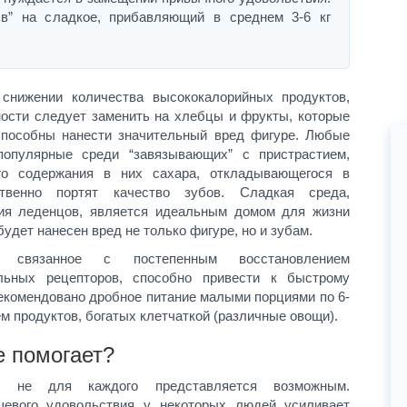
ыв” на сладкое, прибавляющий в среднем 3-6 кг
снижении количества высококалорийных продуктов,
ности следует заменить на хлебцы и фрукты, которые
способны нанести значительный вред фигуре. Любые
опулярные среди “завязывающих” с пристрастием,
го содержания в них сахара, откладывающегося в
венно портят качество зубов. Сладкая среда,
ия леденцов, является идеальным домом для жизни
удет нанесен вред не только фигуре, но и зубам.
, связанное с постепенным восстановлением
льных рецепторов, способно привести к быстрому
рекомендовано дробное питание малыми порциями по 6-
ем продуктов, богатых клетчаткой (различные овощи).
е помогает?
я не для каждого представляется возможным.
евого удовольствия у некоторых людей усиливает