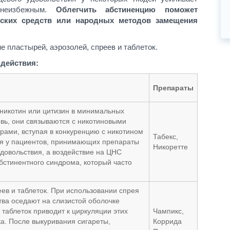
 неизбежным.
Облегчить абстиненцию поможет
ских средств или народных методов замещения
 пластырей, аэрозолей, спреев и таблеток.
 действия:
Препараты
 никотин или цитизин в минимальных
овь, они связываются с никотиновыми
рами, вступая в конкуренцию с никотином
Табекс,
ния у пациентов, принимающих препараты
Никоретте
удовольствия, а воздействие на ЦНС
бстинентного синдрома, который часто
ев и таблеток. При использовании спрея
тва оседают на слизистой оболочке
таблеток приводит к циркуляции этих
Чампикс,
а. После выкуривания сигареты,
Коррида