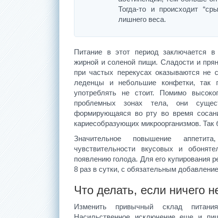
Тогда-то и происходит “ср
лишнего веса.
Питание в этот период заключается в 
жирной и соленой пищи. Сладости и пря
при частых перекусах оказываются не 
леденцы и небольшие конфетки, так п
употреблять не стоит. Помимо высоко
проблемных зонах тела, они сущест
формирующаяся во рту во время сосан
кариесобразующих микроорганизмов. Так б
Значительное повышение аппетита
чувствительности вкусовых и обоняте
появлению голода. Для его купирования 
8 раз в сутки, с обязательным добавлени
Что делать, если ничего н
Изменить привычный склад питани
Насильственное исключение еще и пищ