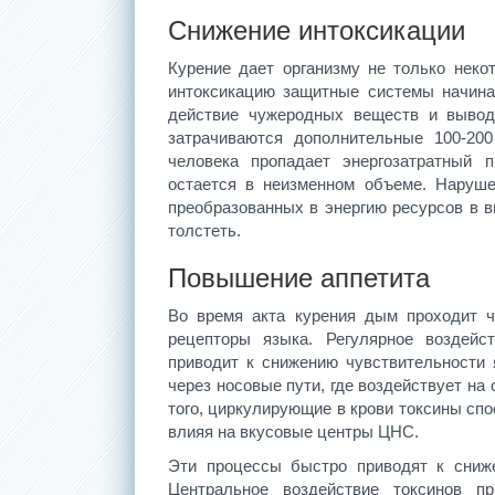
Снижение интоксикации
Курение дает организму не только некот
интоксикацию защитные системы начина
действие чужеродных веществ и вывод
затрачиваются дополнительные 100-200
человека пропадает энергозатратный 
остается в неизменном объеме. Наруше
преобразованных в энергию ресурсов в в
толстеть.
Повышение аппетита
Во время акта курения дым проходит ч
рецепторы языка. Регулярное воздей
приводит к снижению чувствительности
через носовые пути, где воздействует н
того, циркулирующие в крови токсины сп
влияя на вкусовые центры ЦНС.
Эти процессы быстро приводят к сниже
Центральное воздействие токсинов п