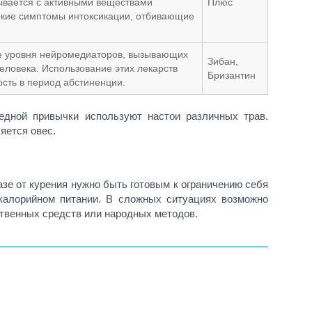
ывается с активными веществами
Плюс
яркие симптомы интоксикации, отбивающие
 уровня нейромедиаторов, вызывающих
Зибан,
еловека. Использование этих лекарств
Бризантин
ость в период абстиненции.
едной привычки используют настои различных трав.
яется овес.
зе от курения нужно быть готовым к ограничению себя
 калорийном питании. В сложных ситуациях возможно
твенных средств или народных методов.