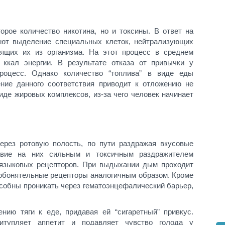
орое количество никотина, но и токсины. В ответ на
ют выделение специальных клеток, нейтрализующих
ящих их из организма. На этот процесс в среднем
 ккал энергии. В результате отказа от привычки у
процесс. Однако количество “топлива” в виде еды
ние данного соответствия приводит к отложению не
иде жировых комплексов, из-за чего человек начинает
ерез ротовую полость, по пути раздражая вкусовые
ствие на них сильным и токсичным раздражителем
 языковых рецепторов. При выдыхании дым проходит
а обонятельные рецепторы аналогичным образом. Кроме
особны проникать через гематоэнцефалический барьер,
нию тяги к еде, придавая ей “сигаретный” привкус.
ритупляет аппетит и подавляет чувство голода у