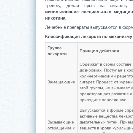
тревогу, делая срыв на сигарету
использование специальных медицин
никотина.
Лечебные препараты выпускаются в форме
Классификация лекарств по механизму
Группа
Принцип действия
лекарств
Содержат в своем составе
дозировках. Поступая в кр
холинергическими рецепто
Замещающие
сигарет. Процесс от куре
этой группы, не вызывает 
предотвращает развитие а
приводит к перееданию
Выпускаются в форме спре
активные вещества лекарс
Вызывающие
дыхательных путей. Прием 
отвращение к
веществ в крови курильщик