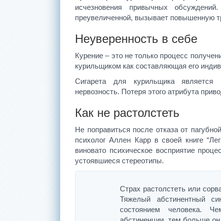
исчезновения привычных обсуждений
преувеличенной, вызывает повышенную тре
Неуверенность в себе
Курение – это не только процесс получен
курильщиком как составляющая его индив
Сигарета для курильщика является 
нервозность. Потеря этого атрибута прив
Как не растолстеть
Не поправиться после отказа от пагубно
психолог Аллен Карр в своей книге “Лег
виновато психическое восприятие процес
устоявшиеся стереотипы.
Страх растолстеть или сорв
Тяжелый абстинентный си
состоянием человека. Ч
абстиненции, тем больше он