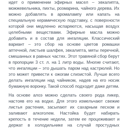
идет о применении эфирных масел – эвкалипта,
можжевельника, пихты, розмарина, чайного дерева. Их
можно добавлять в аромалампу или капать на
специальную керамическую подставку, с поверхности
которой они медленно испаряются, насыщая воздух
целебными веществами. Эфирные масла можно
добавить и в состав для ингаляции. Классический
вариант – это сбор на основе цветов ромашки
аптечной, листьев шалфея, эвкалипта, мяты перечной,
смешанных в равных частях. Этот травяной сбор берут
в пропорции 3 ст. л. на 1 литр воды. Многие считают,
что ингаляции – это дышать паром над кастрюлей. Но
это может привести к ожогам слизистой. Лучше всего
делать ингаляции над чайником, надев на его носик
бумажную воронку. Такой способ подходит даже детям.
На основе алоэ можно сделать своего рода ликер,
настояв его на водке. Для этого измельчают свежие
листья растения, засыпают их сахарным песком и
заливают алкоголем. Настойка будет набирать
крепость в течение недели, затем ее процеживают и
держат в холодильнике на случай простудных