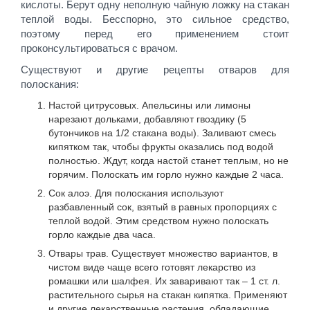
кислоты. Берут одну неполную чайную ложку на стакан
теплой воды. Бесспорно, это сильное средство,
поэтому перед его применением стоит
проконсультироваться с врачом.
Существуют и другие рецепты отваров для
полоскания:
Настой цитрусовых. Апельсины или лимоны
нарезают дольками, добавляют гвоздику (5
бутончиков на 1/2 стакана воды). Заливают смесь
кипятком так, чтобы фрукты оказались под водой
полностью. Ждут, когда настой станет теплым, но не
горячим. Полоскать им горло нужно каждые 2 часа.
Сок алоэ. Для полоскания используют
разбавленный сок, взятый в равных пропорциях с
теплой водой. Этим средством нужно полоскать
горло каждые два часа.
Отвары трав. Существует множество вариантов, в
чистом виде чаще всего готовят лекарство из
ромашки или шалфея. Их заваривают так – 1 ст. л.
растительного сырья на стакан кипятка. Применяют
и другие лекарственные растения, обладающие