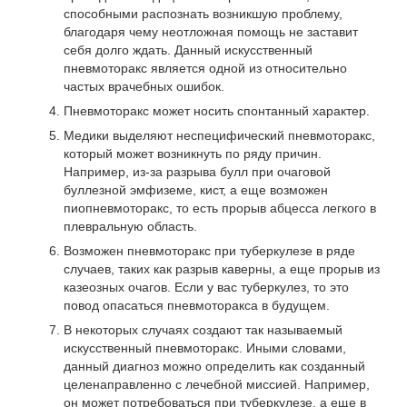
способными распознать возникшую проблему,
благодаря чему неотложная помощь не заставит
себя долго ждать. Данный искусственный
пневмоторакс является одной из относительно
частых врачебных ошибок.
Пневмоторакс может носить спонтанный характер.
Медики выделяют неспецифический пневмоторакс,
который может возникнуть по ряду причин.
Например, из-за разрыва булл при очаговой
буллезной эмфиземе, кист, а еще возможен
пиопневмоторакс, то есть прорыв абцесса легкого в
плевральную область.
Возможен пневмоторакс при туберкулезе в ряде
случаев, таких как разрыв каверны, а еще прорыв из
казеозных очагов. Если у вас туберкулез, то это
повод опасаться пневмоторакса в будущем.
В некоторых случаях создают так называемый
искусственный пневмоторакс. Иными словами,
данный диагноз можно определить как созданный
целенаправленно с лечебной миссией. Например,
он может потребоваться при туберкулезе, а еще в