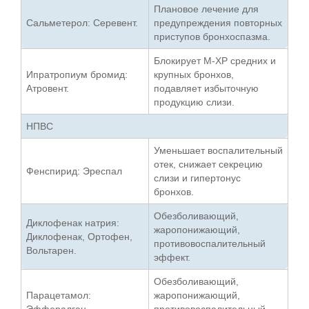
Плановое лечение для
Сальметерол: Серевент.
предупреждения повторных
приступов бронхоспазма.
Блокирует М-ХР средних и
Ипратропиум бромид:
крупных бронхов,
Атровент.
подавляет избыточную
продукцию слизи.
НПВС
Уменьшает воспалительный
отек, снижает секрецию
Фенспирид: Эреспал
слизи и гипертонус
бронхов.
Обезболивающий,
Диклофенак натрия:
жаропонижающий,
Диклофенак, Ортофен,
противовоспалительный
Вольтарен.
эффект.
Обезболивающий,
Парацетамол:
жаропонижающий,
Эффералган.
противовоспалительный