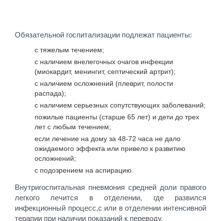
Обязательной госпитализации подлежат пациенты:
с тяжелым течением;
с наличием внелегочных очагов инфекции
(миокардит, менингит, септический артрит);
с наличием осложнений (плеврит, полости
распада);
с наличием серьезных сопутствующих заболеваний;
пожилые пациенты (старше 65 лет) и дети до трех
лет с любым течением;
если лечение на дому за 48-72 часа не дало
ожидаемого эффекта или привело к развитию
осложнений;
с подозрением на аспирацию.
Внутригоспитальная пневмония средней доли правого
легкого лечится в отделении, где развился
инфекционный процесс,с или в отделении интенсивной
терапии при наличии показаний к переводу.