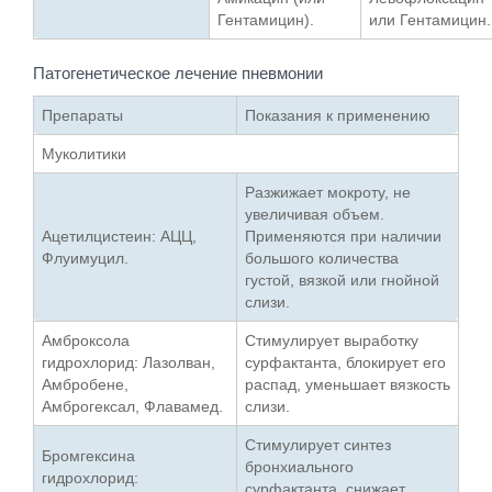
Гентамицин).
или Гентамицин.
Патогенетическое лечение пневмонии
Препараты
Показания к применению
Муколитики
Разжижает мокроту, не
увеличивая объем.
Ацетилцистеин: АЦЦ,
Применяются при наличии
Флуимуцил.
большого количества
густой, вязкой или гнойной
слизи.
Амброксола
Стимулирует выработку
гидрохлорид: Лазолван,
сурфактанта, блокирует его
Амбробене,
распад, уменьшает вязкость
Амброгексал, Флавамед.
слизи.
Стимулирует синтез
Бромгексина
бронхиального
гидрохлорид:
сурфактанта, снижает