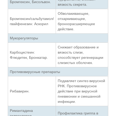
Бромгексин, Бисольвон.
вязкость секрета.
Обволакивающее,
Бромгексин/сальбутамол/
отхаркивающее,
гвайфенезин: Аскорил
бронхорасширяющее
действие.
Мукорегуляторы
Снижает образование и
Карбоцистеин:
вязкость слизи,
Флюдитек, Бронкатар.
способствует регенерации
слизистых оболочек.
Противовирусные препараты
Подавляет синтез вирусной
РНК. Противовирусное
Рибавирин.
действие при вирусной
пневмонии и смешанной
инфекции.
Римантадина
Профилактика гриппа в
гидрохлорид –