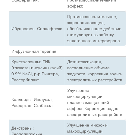
эффект.
Противовоспалительное,
жаропонижающее,
Ибупрофен: Солпафлекс
обезболивающее действие;
стимулирует выработку
эндогенного интерферона.
Инфузионная терапия
Кристаллоиды: ГИК
Дезинтоксикация,
(глюкоза+инсулин+калий)
восполнение объема
0.9% NaCl, р-р Рингера,
жидкости, коррекция водно-
Реосорбилакт.
электролитных расстройств.
Улучшение
микроциркуляции,
Коллоиды: Инфукол,
плазмозамещающий
Рефортан, Стабизол.
эффект. Коррекция водно-
электролитных расстройств.
Улучшение микро- и
Декстраны:
макроциркуляции,
Реополиглюкин.