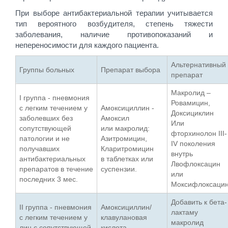
При выборе антибактериальной терапии учитывается
тип вероятного возбудителя, степень тяжести
заболевания, наличие противопоказаний и
непереносимости для каждого пациента.
Альтернативный
Группы больных
Препарат выбора
препарат
Макролид –
І группа - пневмония
Ровамицин,
с легким течением у
Амоксициллин -
Доксициклин
заболевших без
Амоксил
Или
сопутствующей
или макролид:
фторхинолон ІІІ-
патологии и не
Азитромицин,
ІV поколения
получавших
Кларитромицин
внутрь
антибактериальных
в таблетках или
Лвофлоксацин
препаратов в течение
суспензии.
или
последних 3 мес.
Моксифлоксацин
Добавить к бета-
ІІ группа - пневмония
Амоксициллин/
лактаму
с легким течением у
клавулановая
макролид
лиц с сопутствующей
кислота –