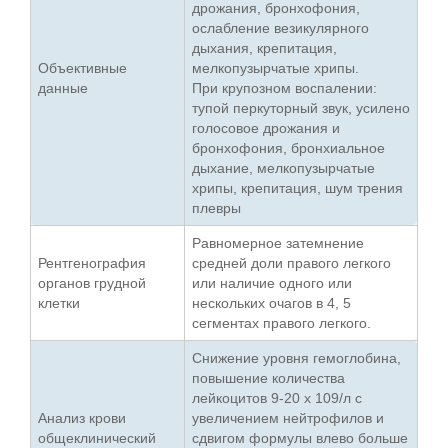
дрожания, бронхофония,
ослабление везикулярного
дыхания, крепитация,
Объективные
мелкопузырчатые хрипы.
данные
При крупозном воспалении:
тупой перкуторный звук, усилено
голосовое дрожания и
бронхофония, бронхиальное
дыхание, мелкопузырчатые
хрипы, крепитация, шум трения
плевры
Равномерное затемнение
Рентгенография
средней доли правого легкого
органов грудной
или наличие одного или
клетки
нескольких очагов в 4, 5
сегментах правого легкого.
Снижение уровня гемоглобина,
повышение количества
лейкоцитов 9-20 х 109/л с
Анализ крови
увеличением нейтрофилов и
общеклинический
сдвигом формулы влево больше