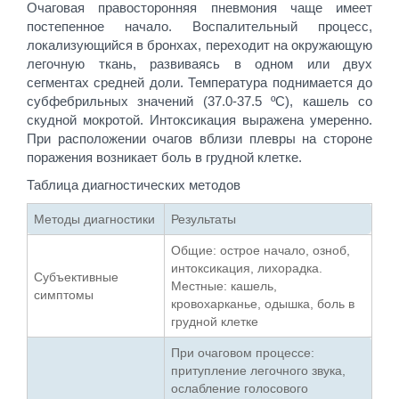
Очаговая правосторонняя пневмония чаще имеет
постепенное начало. Воспалительный процесс,
локализующийся в бронхах, переходит на окружающую
легочную ткань, развиваясь в одном или двух
сегментах средней доли. Температура поднимается до
субфебрильных значений (37.0-37.5 ºС), кашель со
скудной мокротой. Интоксикация выражена умеренно.
При расположении очагов вблизи плевры на стороне
поражения возникает боль в грудной клетке.
Таблица диагностических методов
Методы диагностики
Результаты
Общие: острое начало, озноб,
интоксикация, лихорадка.
Субъективные
Местные: кашель,
симптомы
кровохарканье, одышка, боль в
грудной клетке
При очаговом процессе:
притупление легочного звука,
ослабление голосового