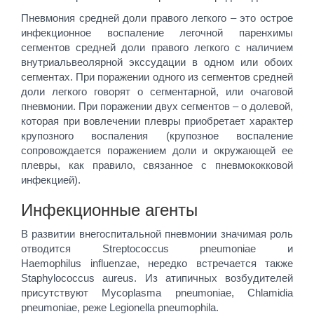
Пневмония средней доли правого легкого – это острое
инфекционное воспаление легочной паренхимы
сегментов средней доли правого легкого с наличием
внутриальвеолярной экссудации в одном или обоих
сегментах. При поражении одного из сегментов средней
доли легкого говорят о сегментарной, или очаговой
пневмонии. При поражении двух сегментов – о долевой,
которая при вовлечении плевры приобретает характер
крупозного воспаления (крупозное воспаление
сопровождается поражением доли и окружающей ее
плевры, как правило, связанное с пневмококковой
инфекцией).
Инфекционные агенты
В развитии внегоспитальной пневмонии значимая роль
отводится Streptococcus pneumoniae и
Haemophilus influenzae, нередко встречается также
Staphylococcus aureus. Из атипичных возбудителей
присутствуют Mycoplasma pneumoniae, Chlamidia
pneumoniae, реже Legionella pneumophila.