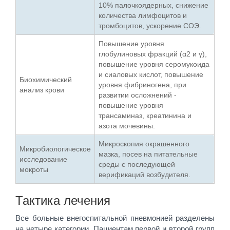
10% палочкоядерных, снижение
количества лимфоцитов и
тромбоцитов, ускорение СОЭ.
Повышение уровня
глобулиновых фракций (α2 и γ),
повышение уровня серомукоида
и сиаловых кислот, повышение
Биохимический
уровня фибриногена, при
анализ крови
развитии осложнений -
повышение уровня
трансаминаз, креатинина и
азота мочевины.
Микроскопия окрашенного
Микробиологическое
мазка, посев на питательные
исследование
среды с последующей
мокроты
верификаций возбудителя.
Тактика лечения
Все больные внегоспитальной пневмонией разделены
на четыре категории. Пациентам первой и второй групп