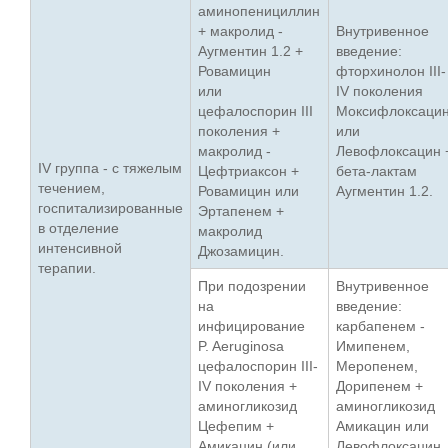
аминопенициллин
+ макролид -
Внутривенное
Аугментин 1.2 +
введение:
Ровамицин
фторхинолон ІІІ-
или
ІV поколения
цефалоспорин ІІІ
Моксифлоксаци
поколения +
или
макролид -
Левофлоксацин 
ІV группа - с тяжелым
Цефтриаксон +
бета-лактам
течением,
Ровамицин или
Аугментин 1.2.
госпитализированные
Эртапенем +
в отделение
макролид
интенсивной
Джозамицин.
терапии.
При подозрении
Внутривенное
на
введение:
инфицирование
карбапенем -
P. Aeruginosa
Имипенем,
цефалоспорин ІІІ-
Меропенем,
ІV поколения +
Дорипенем +
аминогликозид
аминогликозид
Цефепим +
Амикацин или
Амикацин (или
Левофлоксацин