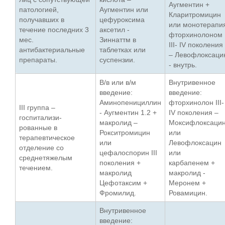
Аугментин +
патологией,
Аугментин или
Кларитромицин
получавших в
цефуроксима
или монотерапи
течение последних 3
аксетил -
фторхинолоном
мес.
Зиннаттм в
ІІІ- ІV поколения
антибактериальные
таблетках или
– Левофлоксаци
препараты.
суспензии.
- внутрь.
В/в или в/м
Внутривенное
введение:
введение:
Аминопенициллин
фторхинолон ІІІ-
ІІІ группа –
- Аугментин 1.2 +
ІV поколения –
госпитализи-
макролид –
Моксифлоксаци
рованные в
Рокситромицин
или
терапевтическое
или
Левофлоксацин
отделение со
цефалоспорин ІІІ
или
среднетяжелым
поколения +
карбапенем +
течением.
макролид
макролид -
Цефотаксим +
Меронем +
Фромилид.
Ровамицин.
Внутривенное
введение: