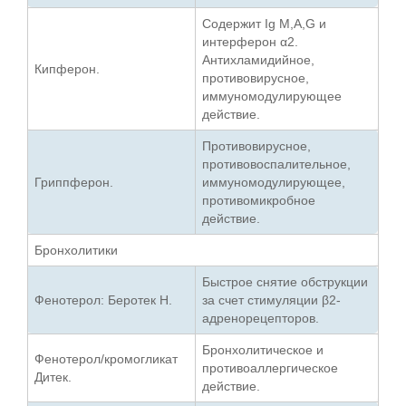
Содержит Ig M,A,G и
интерферон α2.
Антихламидийное,
Кипферон.
противовирусное,
иммуномодулирующее
действие.
Противовирусное,
противовоспалительное,
Гриппферон.
иммуномодулирующее,
противомикробное
действие.
Бронхолитики
Быстрое снятие обструкции
Фенотерол: Беротек Н.
за счет стимуляции β2-
адренорецепторов.
Бронхолитическое и
Фенотерол/кромогликат
противоаллергическое
Дитек.
действие.