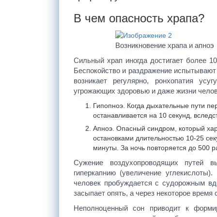
В чем опасность храпа?
Возникновение храпа и апноэ
Сильный храп иногда достигает более 1
Беспокойство и раздражение испытывают 
возникает регулярно, ронхопатия усу
угрожающих здоровью и даже жизни челов
Гипопноэ. Когда дыхательные пути пе
останавливается на 10 секунд, вследс
Апноэ. Опасный синдром, который ха
остановками длительностью 10-25 секу
минуты. За ночь повторяется до 500 ра
Сужение воздухопроводящих путей вы
гиперкапнию (увеличение углекислоты).
человек пробуждается с судорожным вд
засыпает опять, а через некоторое время 
Неполноценный сон приводит к формир