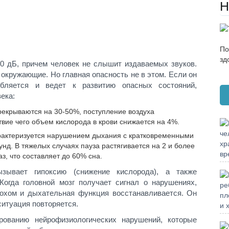
Н
По
зд
00 дБ, причем человек не слышит издаваемых звуков.
окружающие. Но главная опасность не в этом. Если он
губляется и ведет к развитию опасных состояний,
ека:
рекрываются на 30-50%, поступление воздуха
твие чего объем кислорода в крови снижается на 4%.
рактеризуется нарушением дыхания с кратковременными
нд. В тяжелых случаях пауза растягивается на 2 и более
з, что составляет до 60% сна.
зывает гипоксию (снижение кислорода), а также
 Когда головной мозг получает сигнал о нарушениях,
охом и дыхательная функция восстанавливается. Он
ситуация повторяется.
ованию нейрофизиологических нарушений, которые