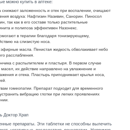
ые можно купить в аптеке:
 снижают заложенность и отек при воспалении, очищают
ения воздуха: Нафтизин Називин, Санорин. Пиносол
, так как в его составе только растительные
инита и полипоза эффективен Назонекс.
омогают в терапии благодаря тонизирующему,
ствию на слизистую носа.
 эфирные масла. Пенистая жидкость обволакивает небо
его расслабления.
ончика с распылителем и пластыря. В первом случае
 масел, их действие направлено на увлажнение и
ажения и отека. Пластырь приподнимает крылья носа,
ей.
ствам гомеопатии. Препарат подходит для временного
 устранить вибрацию глотки при легких проявлениях
ении.
ь Доктор Храп
енные препараты. Эти таблетки не способны вылечить
ижет негативные последствия ронхопатии. Например,