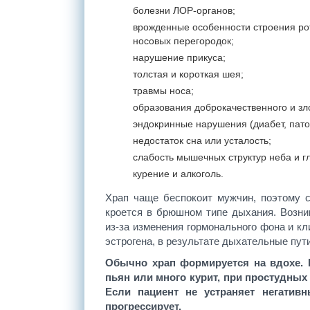
болезни ЛОР-органов;
врожденные особенности строения рот
носовых перегородок;
нарушение прикуса;
толстая и короткая шея;
травмы носа;
образования доброкачественного и зл
эндокринные нарушения (диабет, пат
недостаток сна или усталость;
слабость мышечных структур неба и гл
курение и алкоголь.
Храп чаще беспокоит мужчин, поэтому с
кроется в брюшном типе дыхания. Возни
из-за изменения гормонального фона и кл
эстрогена, в результате дыхательные пут
Обычно храп формируется на вдохе. Н
пьян или много курит, при простудных
Если пациент не устраняет негатив
прогрессирует.