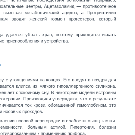
ыхательные центры, Ацетазоламид — противоотечное
, вызывая метаболический ацидоз, а Протриптилин
ам вводят женский гормон прогестерон, который
а удается убрать храп, поэтому приходится искать
ые приспособления и устройства.
у с утолщениями на концах. Его вводят в ноздри для
ается клипса из мягкого гипоаллергенного силикона,
мешает спокойному сну. В некоторые модели встроены
терапии. Производили утверждают, что в результате
личивается ток крови, обогащенной гемоглобином, это
и носовых проходов.
влении носовой перегородки и слабости мышц глотки.
еменности, больным астмой. Гипертония, болезни
ротивопоказанием к применению прибора.