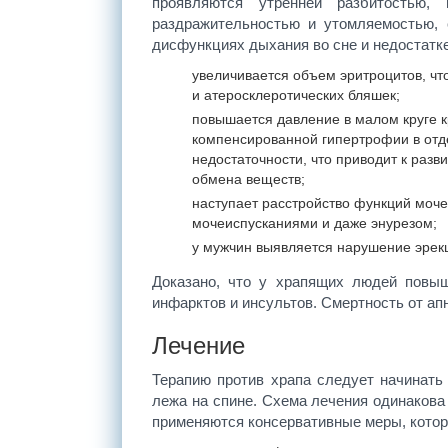
проявляются утренней разбитостью,
раздражительностью и утомляемостью, 
дисфункциях дыхания во сне и недостатк
увеличивается объем эритроцитов, чт
и атеросклеротических бляшек;
повышается давление в малом круге 
компенсированной гипертрофии в отде
недостаточности, что приводит к разв
обмена веществ;
наступает расстройство функций моче
мочеиспусканиями и даже энурезом;
у мужчин выявляется нарушение эрекц
Доказано, что у храпящих людей повыш
инфарктов и инсультов. Смертность от ап
Лечение
Терапию против храпа следует начинать 
лежа на спине. Схема лечения одинакова
применяются консервативные меры, кото