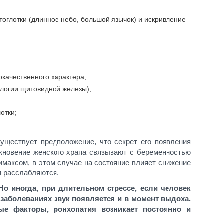
оглотки (длинное небо, большой язычок) и искривление
окачественного характера;
ологии щитовидной железы);
отки;
уществует предположение, что секрет его появления
кновение женского храпа связывают с беременностью
имаксом, в этом случае на состояние влияет снижение
и расслабляются.
о иногда, при длительном стрессе, если человек
 заболеваниях звук появляется и в момент выдоха.
ные факторы, ронхопатия возникает постоянно и