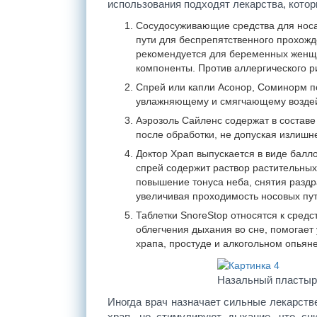
использования подходят лекарства, котор
Сосудосуживающие средства для носа
пути для беспрепятственного прохожд
рекомендуется для беременных женщин
компоненты. Против аллергического р
Спрей или капли Асонор, Соминорм п
увлажняющему и смягчающему воздей
Аэрозоль Сайленс содержат в составе
после обработки, не допуская излишн
Доктор Храп выпускается в виде балл
спрей содержит раствор растительных
повышение тонуса неба, снятия раздр
увеличивая проходимость носовых пут
Таблетки SnoreStop относятся к сред
облегчения дыхания во сне, помогает
храпа, простуде и алкогольном опьян
Назальный пластыр
Иногда врач назначает сильные лекарств
храп, но стимулируют дыхание, что сн