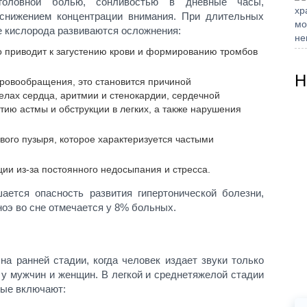
 головной болью, сонливостью в дневные часы,
снижением концентрации внимания. При длительных
е кислорода развиваются осложнения:
о приводит к загустению крови и формированию тромбов
Н
кровообращения, это становится причиной
лах сердца, аритмии и стенокардии, сердечной
итию астмы и обструкции в легких, а также нарушения
вого пузыря, которое характеризуется частыми
ии из-за постоянного недосыпания и стресса.
ается опасность развития гипертонической болезни,
ноэ во сне отмечается у 8% больных.
на ранней стадии, когда человек издает звуки только
 у мужчин и женщин. В легкой и среднетяжелой стадии
рые включают: