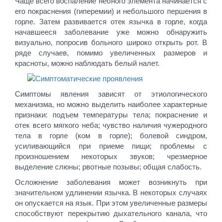
Чаще всего воспаление небного элемента начинается с
его покраснения (гиперемии) и небольшого першения в
горле. Затем развивается отек язычка в горле, когда
начавшееся заболевание уже можно обнаружить
визуально, попросив больного широко открыть рот. В
ряде случаев, помимо увеличенных размеров и
красноты, можно наблюдать белый налет.
Симптомы явления зависят от этиологического
механизма, но можно выделить наиболее характерные
признаки: подъем температуры тела; покраснение и
отек всего мягкого неба; чувство наличия чужеродного
тела в горле (ком в горле); болевой синдром,
усиливающийся при приеме пищи; проблемы с
произношением некоторых звуков; чрезмерное
выделение слюны; рвотные позывы; общая слабость.
Осложнение заболевания может возникнуть при
значительном удлинении язычка. В некоторых случаях
он опускается на язык. При этом увеличенные размеры
способствуют перекрытию дыхательного канала, что