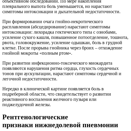
объективном обследовании. По мере накопления
плеврального выпота боль уменьшается, но нарастают
симптомы интоксикации и дыхательной недостаточности.
При формировании очага гнойно-некротического
расплавления (абсцедирование) нарастают симптомы
интоксикации: лихорадка гектического типа с ознобами,
усиление сухого кашля, повышенное потоотделение, тошнота,
рвота, головокружение, усиление одышкаи, боль в грудной
клетке. После прорыва гнойника через бронх – отхождение
гнойной мокроты «полным ртом».
При развитии инфекционно-токсического миокардита
появляются нарушения ритма сердца, глухость сердечных
тонов при аускультации, нарастают симптомы сердечной и
легочной недостаточности.
Нередко в клинической картине появляется боль в
подреберной области, что свидетельствует о развитии
реактивного воспаления желчного пузыря или
поджелудочной железы.
Рентгенологические
признаки нижнедолевой пневмонии