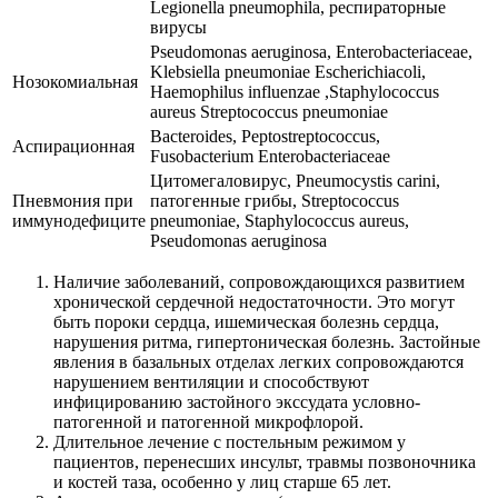
Legionella pneumophila, респираторные
вирусы
Pseudomonas aeruginosa, Enterobacteriaceae,
Klebsiella pneumoniae Escherichiacoli,
Нозокомиальная
Haemophilus influenzae ,Staphylococcus
aureus Streptococcus pneumoniae
Bacteroides, Peptostreptococcus,
Аспирационная
Fusobacterium Enterobacteriaceae
Цитомегаловирус, Pneumocystis carini,
Пневмония при
патогенные грибы, Streptococcus
иммунодефиците
pneumoniae, Staphylococcus aureus,
Pseudomonas aeruginosa
Наличие заболеваний, сопровождающихся развитием
хронической сердечной недостаточности. Это могут
быть пороки сердца, ишемическая болезнь сердца,
нарушения ритма, гипертоническая болезнь. Застойные
явления в базальных отделах легких сопровождаются
нарушением вентиляции и способствуют
инфицированию застойного экссудата условно-
патогенной и патогенной микрофлорой.
Длительное лечение с постельным режимом у
пациентов, перенесших инсульт, травмы позвоночника
и костей таза, особенно у лиц старше 65 лет.