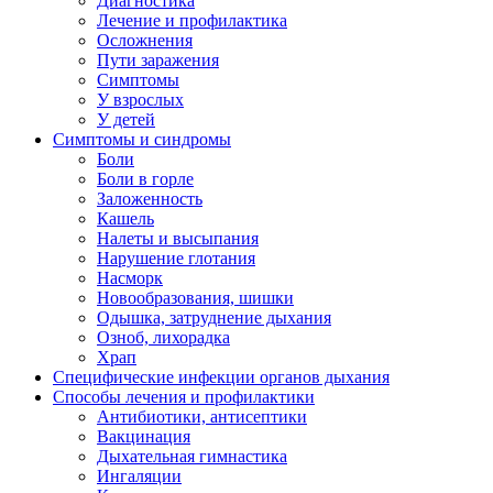
Диагностика
Лечение и профилактика
Осложнения
Пути заражения
Симптомы
У взрослых
У детей
Симптомы и синдромы
Боли
Боли в горле
Заложенность
Кашель
Налеты и высыпания
Нарушение глотания
Насморк
Новообразования, шишки
Одышка, затруднение дыхания
Озноб, лихорадка
Храп
Специфические инфекции органов дыхания
Способы лечения и профилактики
Антибиотики, антисептики
Вакцинация
Дыхательная гимнастика
Ингаляции