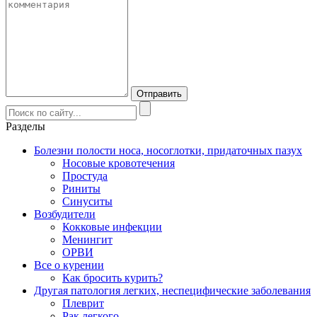
Разделы
Болезни полости носа, носоглотки, придаточных пазух
Носовые кровотечения
Простуда
Риниты
Синуситы
Возбудители
Кокковые инфекции
Менингит
ОРВИ
Все о курении
Как бросить курить?
Другая патология легких, неспецифические заболевания
Плеврит
Рак легкого