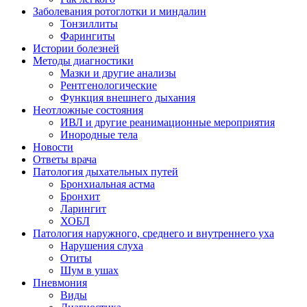
Заболевания ротоглотки и миндалин
Тонзиллиты
Фарингиты
Истории болезней
Методы диагностики
Мазки и другие анализы
Рентгенологические
Функция внешнего дыхания
Неотложные состояния
ИВЛ и другие реанимационные мероприятия
Инородные тела
Новости
Ответы врача
Патология дыхательных путей
Бронхиальная астма
Бронхит
Ларингит
ХОБЛ
Патология наружного, среднего и внутреннего уха
Нарушения слуха
Отиты
Шум в ушах
Пневмония
Виды